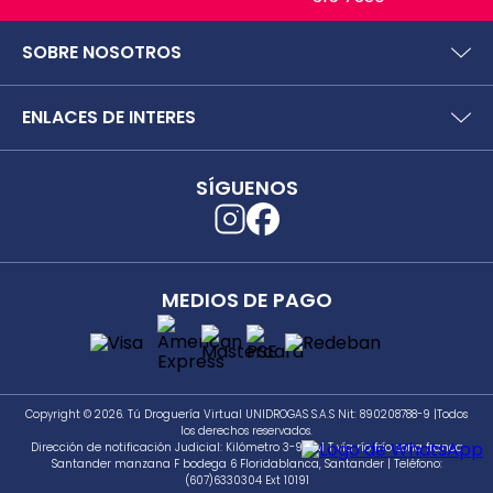
SOBRE NOSOTROS
¿Quiénes somos?
ENLACES DE INTERES
Preguntas frecuentes
Políticas y términos de uso
SIC (Superintendencia deIndustria y Comercio).
Puntos Saludables
SÍGUENOS
Superfinanciera
Términos y condiciones puntos saludables
Trabaja con nosotros
Localizador de tiendas
Uso seguro de medicamentos
Separata digital
Rastrea tu pedido
MEDIOS DE PAGO
Secretaría de Salud de Antioquia
Unidrogas S.A.S.
Cómo hacer un pedido en TDV
Seguimiento a PQRS
Copyright © 2026. Tú Droguería Virtual UNIDROGAS S.A.S Nit: 890208788-9 |Todos
los derechos reservados.
Dirección de notificación Judicial: Kilómetro 3-981 M T vía río frío zona franca
Santander manzana F bodega 6 Floridablanca, Santander | Teléfono:
(607)6330304 Ext 10191