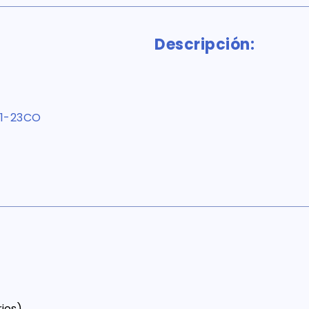
Descripción:
1-23CO
ios)