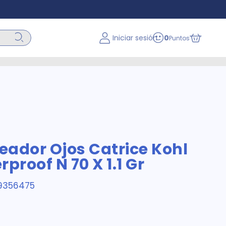
Iniciar sesión
0
Puntos
neador Ojos Catrice Kohl
proof N 70 X 1.1 Gr
9356475