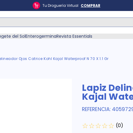
Tu Droguería Virtual
COMPRAR
ás Buscados
egete del Sol
Enterogermina
Revista Essentials
elineador Ojos Catrice Kohl Kajal Waterproof N 70 X 1.1 Gr
én
Lapiz Deli
Kajal Water
REFERENCIA
:
405972
☆
☆
☆
☆
☆
(
0
)