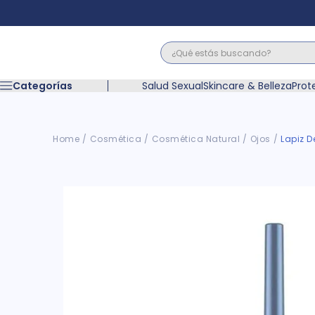
¿Qué estás buscando?
Términos M
Categorías
Salud Sexual
Skincare & Belleza
Prot
1
.
floratil
2
.
acerumen
3
.
marimer
Cosmética
Cosmética Natural
Ojos
Lapiz D
4
.
mounjaro
5
.
forz
6
.
acetaminof
7
.
pañales
8
.
wegovy
9
.
cyclofem
10
.
vitamina c