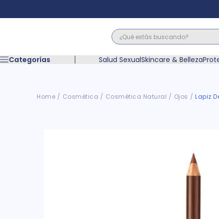
¿Qué estás buscando?
Términos M
Categorías
Salud Sexual
Skincare & Belleza
Prot
1
.
floratil
2
.
acerumen
3
.
marimer
Cosmética
Cosmética Natural
Ojos
Lapiz D
4
.
mounjaro
5
.
forz
6
.
acetaminof
7
.
pañales
8
.
wegovy
9
.
cyclofem
10
.
vitamina c