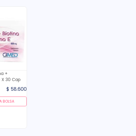
na +
i X 30 Cap
$
58
.
600
A BOLSA