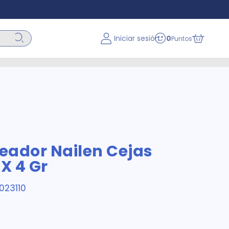
Iniciar sesión
0
Puntos
neador Nailen Cejas
X 4 Gr
023110