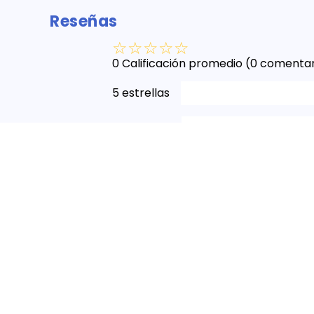
Reseñas
☆
☆
☆
☆
☆
0 Calificación promedio
(0 comentar
5 estrellas
4 estrellas
3 estrellas
2 estrellas
1 estrella
Escribe un comentario
Más reciente
Todos