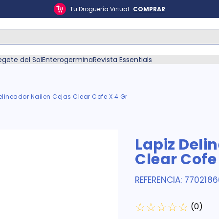
Tu Droguería Virtual
COMPRAR
ás Buscados
egete del Sol
Enterogermina
Revista Essentials
elineador Nailen Cejas Clear Cofe X 4 Gr
én
Lapiz Deli
Clear Cofe 
REFERENCIA
:
7702186
☆
☆
☆
☆
☆
(
0
)