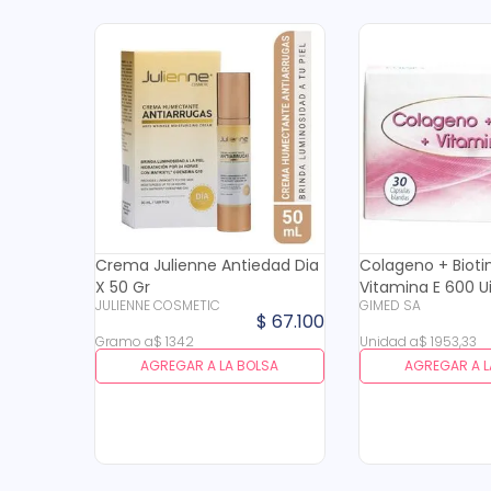
Crema Julienne Antiedad Dia
Colageno + Bioti
X 50 Gr
Vitamina E 600 U
JULIENNE COSMETIC
GIMED SA
$
67
.
100
Gramo
a
$
1342
Unidad
a
$
1953
,
33
AGREGAR A LA BOLSA
AGREGAR A L