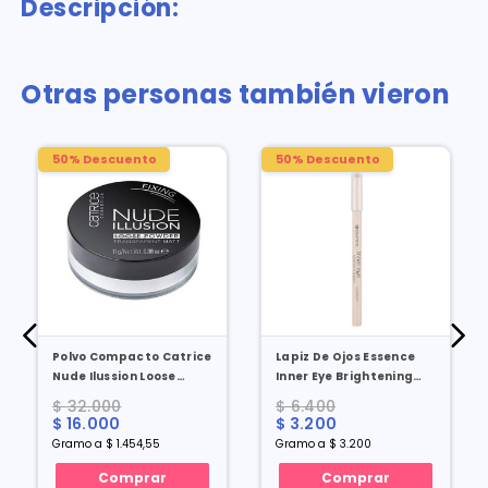
Descripción:
Otras personas también vieron
50% Descuento
50% Descuento
Polvo Compacto Catrice
Lapiz De Ojos Essence
Nude Ilussion Loose
Inner Eye Brightening
Powder X 11 Gr
Pen X 1 Gr
$ 32.000
$ 6.400
$ 16.000
$ 3.200
Gramo a $ 1.454,55
Gramo a $ 3.200
Comprar
Comprar