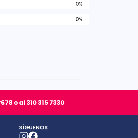
0%
0%
678 o al 310 315 7330
SÍGUENOS