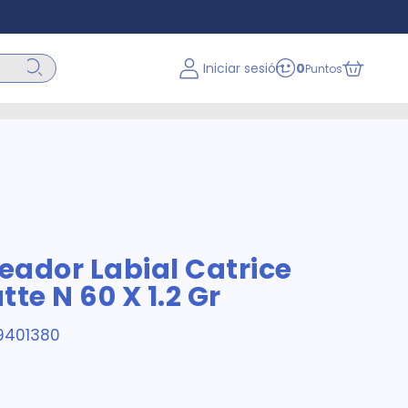
Iniciar sesión
0
Puntos
neador Labial Catrice
te N 60 X 1.2 Gr
9401380