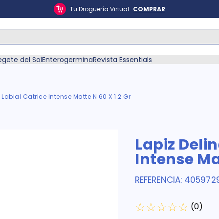
Tu Droguería Virtual
COMPRAR
ás Buscados
egete del Sol
Enterogermina
Revista Essentials
Labial Catrice Intense Matte N 60 X 1.2 Gr
én
Lapiz Deli
Intense Mat
REFERENCIA
:
405972
☆
☆
☆
☆
☆
(
0
)