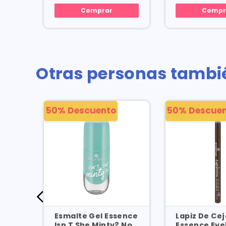
Comprar
Compr
Otras personas tambi
50% Descuento
50% Descue
ons
Esmalte Gel Essence
Lapiz De Cej
 X
Isn T She Minty? No.
Essence Ey