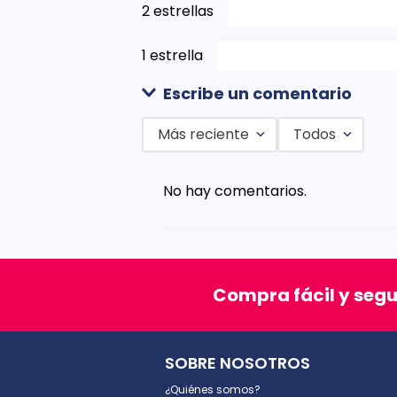
2 estrellas
1 estrella
Escribe un comentario
Más reciente
Todos
Agregar comentario
No hay comentarios.
Título
Califica el producto de 1 a 5 est
Compra fácil y seg
★
★
★
★
★
Tu nombre
SOBRE NOSOTROS
¿Quiénes somos?