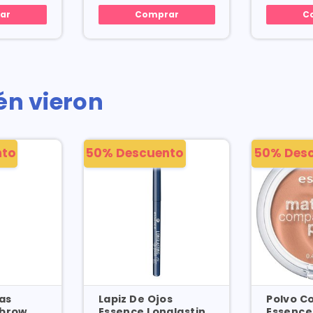
ar
Comprar
C
én vieron
nto
50% Descuento
50% Des
as
Lapiz De Ojos
Polvo C
ebrow
Essence Longlasting
Essence