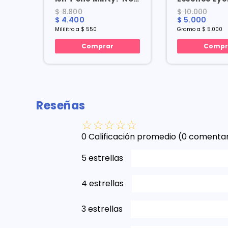
40 X 8 Ml
Designer 02
$ 8.800
$ 10.000
1 Gr
$ 4.400
$ 5.000
Mililitro a $ 550
Gramo a $ 5.000
Comprar
Compr
Reseñas
☆
☆
☆
☆
☆
0 Calificación promedio
(0 comentar
5 estrellas
4 estrellas
3 estrellas