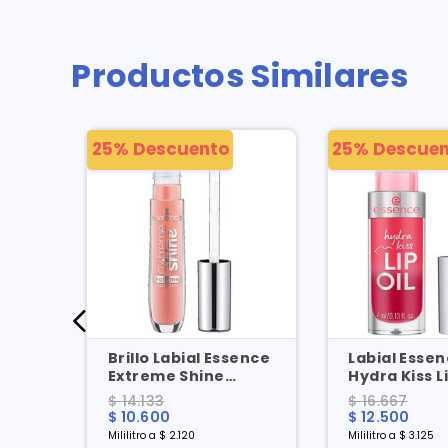
Productos Similares
25% Descuento
25% Descuen
Brillo Labial Essence
Labial Esse
 No.
Extreme Shine
Hydra Kiss Li
Volume No. 12 X 5 Ml
3 X 4 Ml
$ 14.133
$ 16.667
$ 10.600
$ 12.500
Mililitro a $ 2.120
Mililitro a $ 3.125