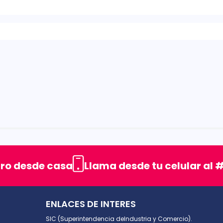
rellas
uro desde casa
Llama desde tu celular al #
ENLACES DE INTERES
SIC (Superintendencia deIndustria y Comercio).