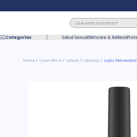
¿Qué estás buscando?
Términos M
Categorías
Salud Sexual
Skincare & Belleza
Prot
1
.
floratil
2
.
acerumen
3
.
marimer
Cosmética
Labial
Labiales
Lapiz Delineador 
4
.
mounjaro
5
.
forz
6
.
acetaminof
7
.
pañales
8
.
wegovy
9
.
cyclofem
10
.
vitamina c