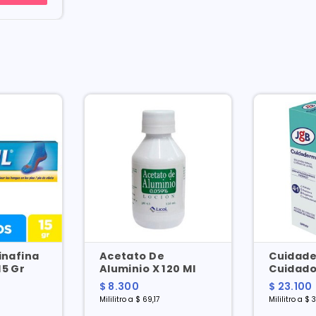
inafina
Acetato De
Cuidade
15 Gr
Aluminio X 120 Ml
Cuidado 
Spray X 
$ 8.300
$ 23.100
Mililitro a $ 69,17
Mililitro a $ 