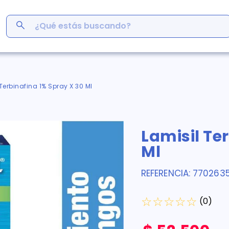
¿Qué estás buscando?
ás Buscados
men
Terbinafina 1% Spray X 30 Ml
r
ro
Lamisil Te
em
s
Ml
inofén
y
REFERENCIA
:
7702635
germina
☆
☆
☆
☆
☆
(
0
)