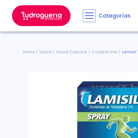
Categorías
Términos M
1
.
floratil
2
.
aceru
Salud
Salud Corporal
Cuidado Piel
Lamisil 
3
.
marime
4
.
mounja
5
.
forz
6
.
cyclof
7
.
pañale
8
.
acetam
9
.
wegov
10
.
entero