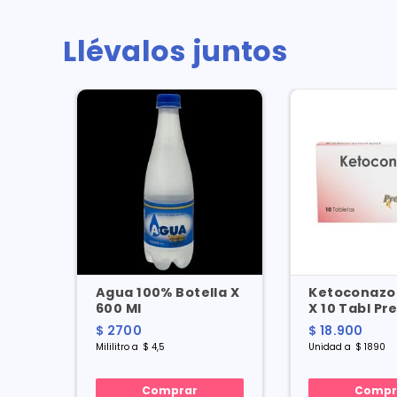
Llévalos juntos
Agua 100% Botella X
Ketoconazo
600 Ml
X 10 Tabl P
Pharma
$
2700
$
18
.
900
Mililitro
a
$
4
,
5
Unidad
a
$
1890
Comprar
Compr