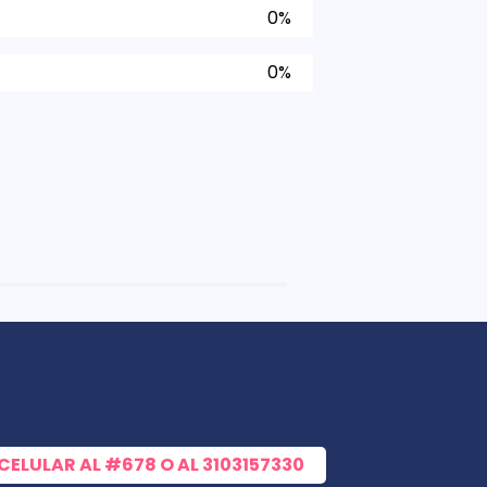
0%
0%
 CELULAR AL
#678
O AL
3103157330