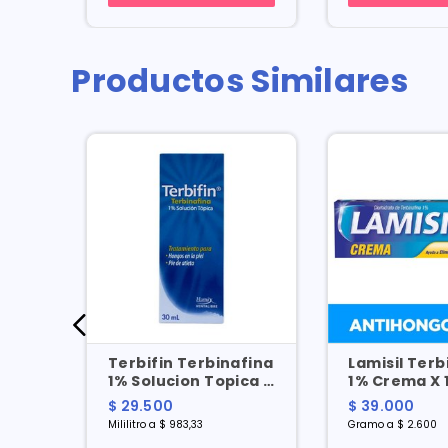
Productos Similares
X 50
Terbifin Terbinafina
Lamisil Terb
1% Solucion Topica X
1% Crema X 
30 Ml
$ 29.500
$ 39.000
Mililitro a $ 983,33
Gramo a $ 2.600