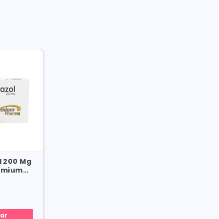
l 200 Mg
remium
ar