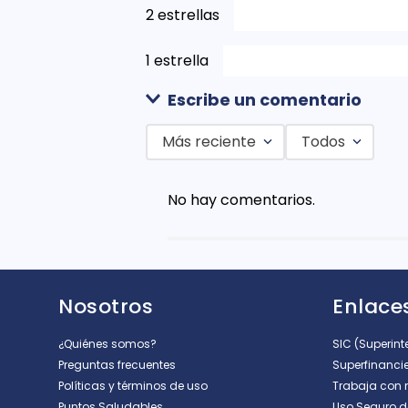
2 estrellas
1 estrella
Escribe un comentario
Más reciente
Todos
Agregar comentario
No hay comentarios.
Título
Califica el producto de 1 a 5 est
Nosotros
Enlaces
★
★
★
★
★
Tu nombre
¿Quiénes somos?
SIC (Superin
Preguntas frecuentes
Superfinanci
Políticas y términos de uso
Trabaja con 
Puntos Saludables
Uso Seguro 