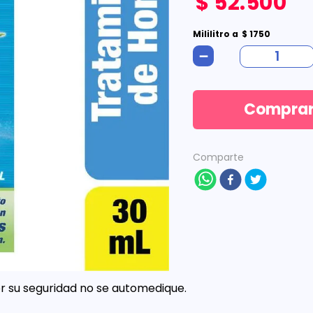
$
52
.
500
Mililitro
a
$
1750
－
Compra
Comparte
 su seguridad no se automedique.