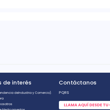
rellas
 de interés
Contáctanos
PQRS
tendencia deIndustria y Comercio).
era
nosotros
LLAMA AQUÍ DESDE TU
de Medicamentos