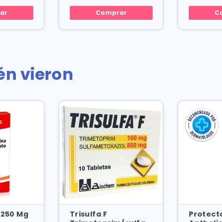
ar
Comprar
C
én vieron
 250 Mg
Trisulfa F
Protect