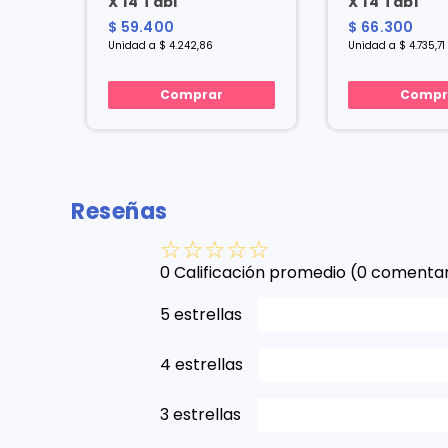
X 14 Tabl
X 14 Tabl
$ 59.400
$ 66.300
Unidad a $ 4.242,86
Unidad a $ 4.735,71
Comprar
Compr
Reseñas
☆
☆
☆
☆
☆
0 Calificación promedio
(0 comentar
5 estrellas
4 estrellas
3 estrellas