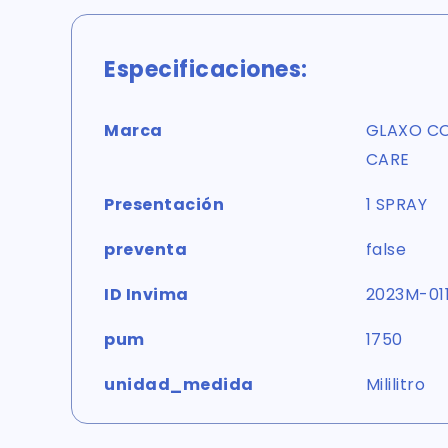
Especificaciones:
Marca
GLAXO C
CARE
Presentación
1 SPRAY
preventa
false
ID Invima
2023M-01
pum
1750
unidad_medida
Mililitro