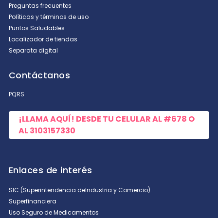
Preguntas frecuentes
Políticas y términos de uso
Puntos Saludables
Localizador de tiendas
Separata digital
Contáctanos
PQRS
¡LLAMA AQUÍ! DESDE TU CELULAR AL
#678
O
AL
3103157330
Enlaces de interés
SIC (Superintendencia deIndustria y Comercio).
Superfinanciera
Uso Seguro de Medicamentos