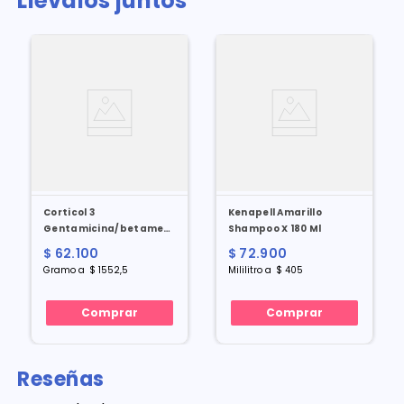
Llévalos juntos
Corticol 3
Kenapell Amarillo
Gentamicina/betametasona/clotrimazol
Shampoo X 180 Ml
X 40 Gr
$
62
.
100
$
72
.
900
Gramo
a
$
1552
,
5
Mililitro
a
$
405
Comprar
Comprar
Reseñas