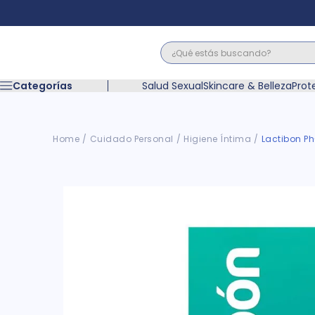
¿Qué estás buscando?
Términos M
Categorías
Salud Sexual
Skincare & Belleza
Prot
1
.
floratil
2
.
acerumen
3
.
marimer
Cuidado Personal
Higiene Íntima
Lactibon Ph
4
.
mounjaro
5
.
forz
6
.
acetaminof
7
.
pañales
8
.
wegovy
9
.
cyclofem
10
.
vitamina c