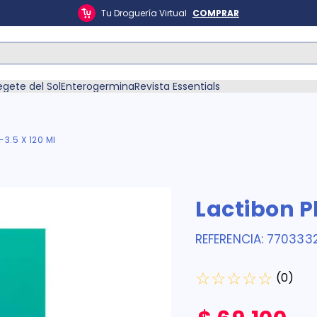
Tu Droguería Virtual
COMPRAR
ás Buscados
egete del Sol
Enterogermina
Revista Essentials
-3.5 X 120 Ml
én
Lactibon P
REFERENCIA
:
770333
☆
☆
☆
☆
☆
(
0
)