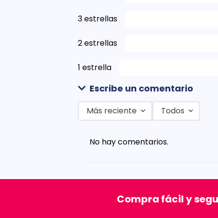
3 estrellas
2 estrellas
1 estrella
Escribe un comentario
Más reciente
Todos
Agregar comentario
No hay comentarios.
Título
Califica el producto de 1 a 5 est
Compra fácil y seg
★
★
★
★
★
Tu nombre