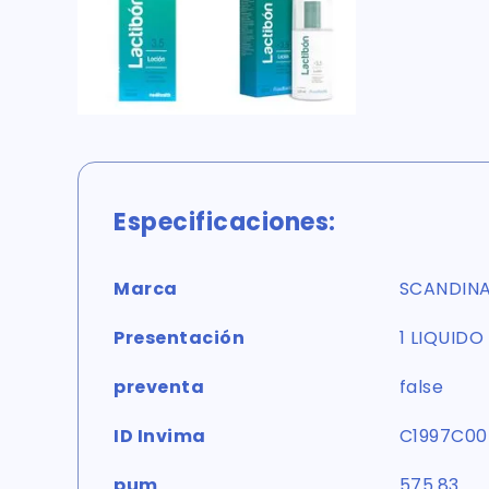
Especificaciones:
Marca
SCANDIN
Presentación
1 LIQUIDO
preventa
false
ID Invima
C1997C00
pum
575.83