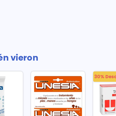
én vieron
30% Des