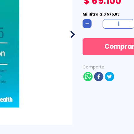
$
69
.
100
Mililitro
a
$
575
,
83
－
Compra
Comparte