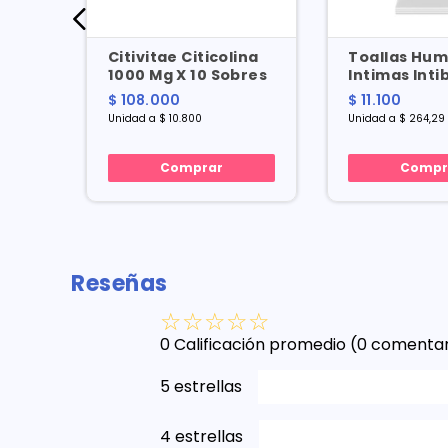
 X 12
Citivitae Citicolina
Toallas Hu
1000 Mg X 10 Sobres
Intimas Inti
42 Und
$ 108.000
$ 11.100
Unidad a $ 10.800
Unidad a $ 264,29
Comprar
Compr
Reseñas
☆
☆
☆
☆
☆
0 Calificación promedio
(0 comentar
5 estrellas
4 estrellas