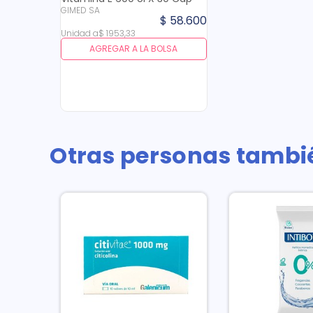
GIMED SA
$
58
.
600
Unidad
a
$
1953
,
33
AGREGAR A LA BOLSA
Otras personas tambi