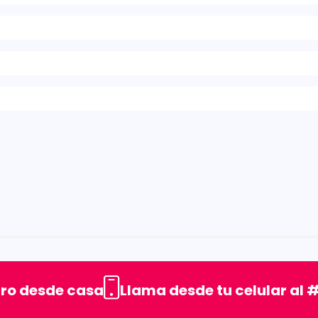
rellas
uro desde casa
Llama desde tu celular al #