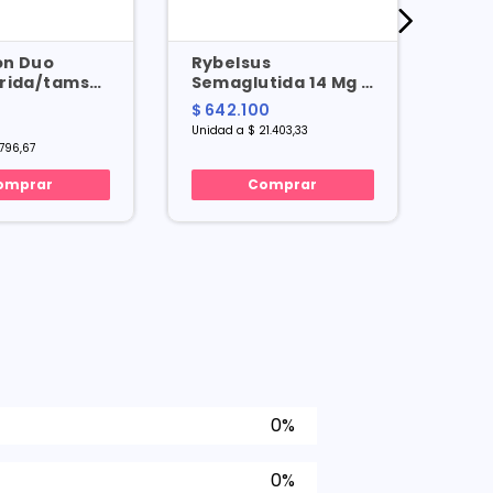
on Duo
Rybelsus
Aler
rida/tamsulosina
Semaglutida 14 Mg X
Mg J
Mg X 30 Cap
30 Tabl
$ 642.100
$ 70
Unidad a $ 21.403,33
Mililitr
.796,67
omprar
Comprar
0%
0%