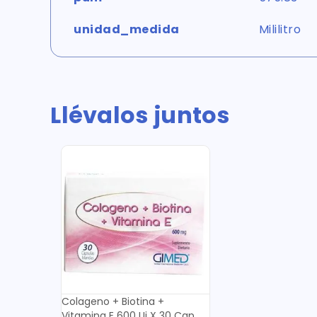
unidad_medida
Mililitro
Llévalos juntos
Colageno + Biotina +
Vitamina E 600 Ui X 30 Cap