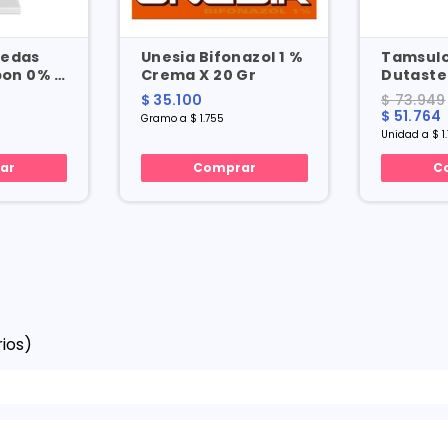
medas
Unesia Bifonazol 1 %
Tamsul
bon 0% X
Crema X 20 Gr
Dutaste
0.5/0.4 
$ 35.100
$ 73.949
$ 51.764
Gramo a $ 1.755
Unidad a $ 1
ar
Comprar
C
ios)