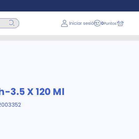
Iniciar sesión
0
Puntos
h-3.5 X 120 Ml
2003352