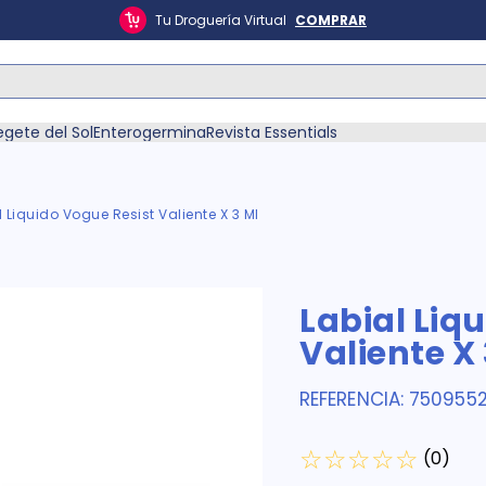
Tu Droguería Virtual
COMPRAR
ás Buscados
egete del Sol
Enterogermina
Revista Essentials
l Liquido Vogue Resist Valiente X 3 Ml
én
Labial Liq
Valiente X 
REFERENCIA
:
750955
☆
☆
☆
☆
☆
(
0
)