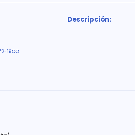
Descripción:
72-19CO
ios)