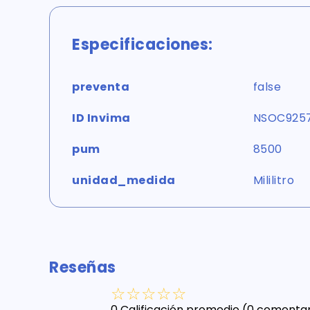
Especificaciones:
preventa
false
ID Invima
NSOC925
pum
8500
unidad_medida
Mililitro
Reseñas
☆
☆
☆
☆
☆
0 Calificación promedio
(0 comentar