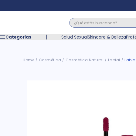
¿Qué estás buscando?
Términos M
Categorías
Salud Sexual
Skincare & Belleza
Prot
1
.
floratil
2
.
acerumen
3
.
marimer
Cosmética
Cosmética Natural
Labial
Labia
4
.
mounjaro
5
.
forz
6
.
acetaminof
7
.
pañales
8
.
wegovy
9
.
cyclofem
10
.
vitamina c