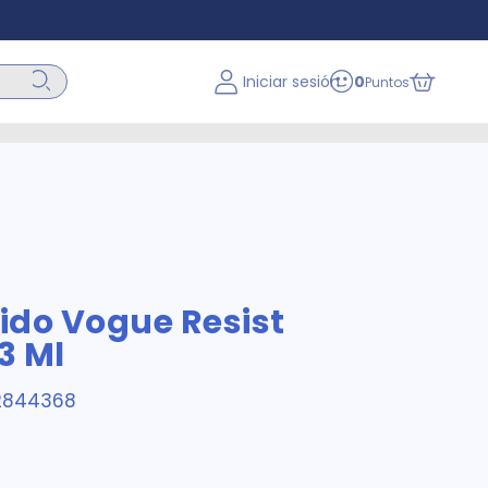
Iniciar sesión
0
Puntos
uido Vogue Resist
3 Ml
2844368