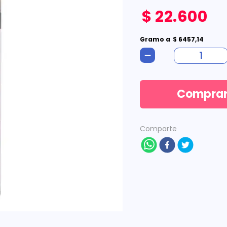
$
22
.
600
Gramo
a
$
6457
,
14
－
Compra
Comparte