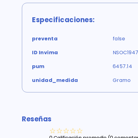
Especificaciones:
preventa
false
ID Invima
NSOC194
pum
6457.14
unidad_medida
Gramo
Reseñas
☆
☆
☆
☆
☆
0 Calificación promedio
(0 comentar