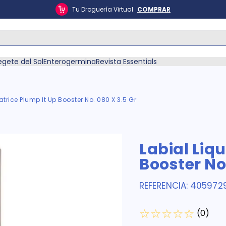
Tu Droguería Virtual
COMPRAR
ás Buscados
egete del Sol
Enterogermina
Revista Essentials
atrice Plump It Up Booster No. 080 X 3.5 Gr
én
Labial Liq
Booster No.
REFERENCIA
:
405972
☆
☆
☆
☆
☆
(
0
)