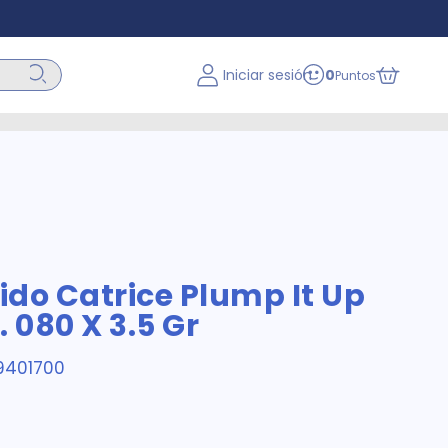
Iniciar sesión
0
Puntos
uido Catrice Plump It Up
 080 X 3.5 Gr
9401700