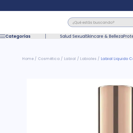
¿Qué estás buscando?
Términos M
Categorías
Salud Sexual
Skincare & Belleza
Prot
1
.
floratil
2
.
acerumen
3
.
marimer
Cosmética
Labial
Labiales
Labial Liquido C
4
.
mounjaro
5
.
forz
6
.
acetaminof
7
.
pañales
8
.
wegovy
9
.
cyclofem
10
.
vitamina c