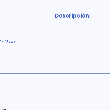
Descripción:
71-23CO
ios)