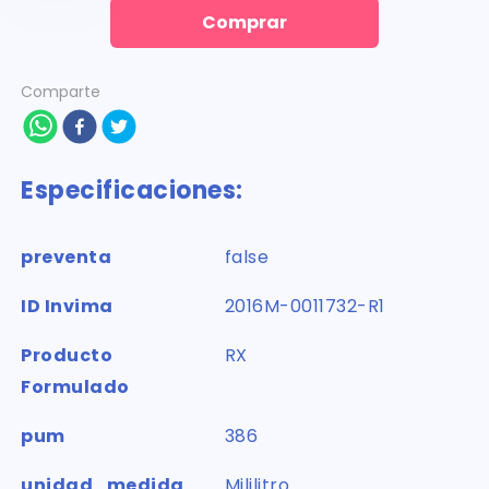
Comprar
Comparte
Especificaciones:
preventa
false
ID Invima
2016M-0011732-R1
Producto
RX
Formulado
pum
386
unidad_medida
Mililitro