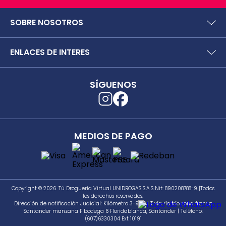
SOBRE NOSOTROS
¿Quiénes somos?
ENLACES DE INTERES
Preguntas frecuentes
Políticas y términos de uso
SIC (Superintendencia deIndustria y Comercio).
Puntos Saludables
SÍGUENOS
Superfinanciera
Términos y condiciones puntos saludables
Trabaja con nosotros
Localizador de tiendas
Uso seguro de medicamentos
Separata digital
Rastrea tu pedido
MEDIOS DE PAGO
Secretaría de Salud de Antioquia
Unidrogas S.A.S.
Cómo hacer un pedido en TDV
Seguimiento a PQRS
Copyright © 2026. Tú Droguería Virtual UNIDROGAS S.A.S Nit: 890208788-9 |Todos
los derechos reservados.
Dirección de notificación Judicial: Kilómetro 3-981 M T vía río frío zona franca
Santander manzana F bodega 6 Floridablanca, Santander | Teléfono:
(607)6330304 Ext 10191