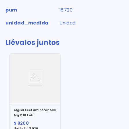
pum
18720
unidad_medida
Unidad
Llévalos juntos
Algisil Acetaminofen 500
Mg X 10 Tabl
$
9200
Unidad
a
$
920