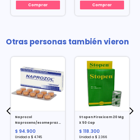
Comprar
Comprar
Otras personas también vieron
Naprozol
Stopen Piroxicam 20 Mg
Naproxeno/esomeprazol
X 50 Cap
500/20 Mg X 20 Tabl
$ 94.900
$ 118.300
Unidad a $ 4.745
Unidad a $ 2.366