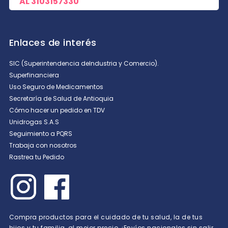
AL
3103157330
Enlaces de interés
SIC (Superintendencia deIndustria y Comercio).
Superfinanciera
Uso Seguro de Medicamentos
Secretaría de Salud de Antioquia
Cómo hacer un pedido en TDV
Unidrogas S.A.S
Seguimiento a PQRS
Trabaja con nosotros
Rastrea tu Pedido
Compra productos para el cuidado de tu salud, la de tus
hijos y tu familia, al mejor precio. ¡Envíos nacionales sin salir