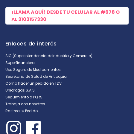
¡LLAMA AQUÍ! DESDE TU CELULAR AL
#678
O
AL
3103157330
Enlaces de interés
SIC (Superintendencia deIndustria y Comercio).
Superfinanciera
Uso Seguro de Medicamentos
Secretaría de Salud de Antioquia
Cómo hacer un pedido en TDV
Unidrogas S.A.S
Seguimiento a PQRS
Trabaja con nosotros
Rastrea tu Pedido