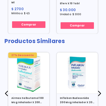
Ml
Eferv X 10 Tabl
$
2700
$
30
.
000
Mililitro
a
$
4
,
5
Unidad
a
$
3000
Comprar
Comprar
Productos Similares
27% Descuento
Airmax Salbutamol 100
Inflabon Budesonida
Mcg Inhalador X 200
200 Mcg Inhalador X 200