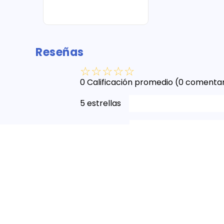
Reseñas
☆
☆
☆
☆
☆
0 Calificación promedio
(0 comentar
5 estrellas
4 estrellas
3 estrellas
2 estrellas
1 estrella