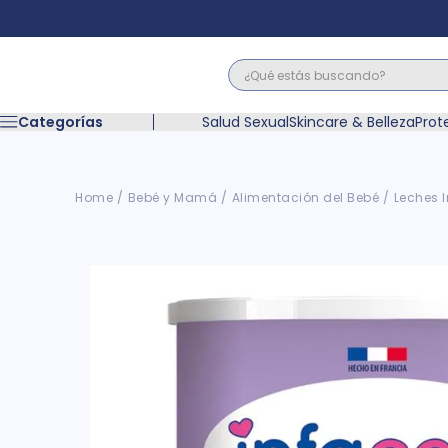
¿Qué estás buscando?
Términos M
Categorías
Salud Sexual
Skincare & Belleza
Prot
1
.
floratil
2
.
acerumen
3
.
marimer
Bebé y Mamá
Alimentación del Bebé
Leches I
4
.
mounjaro
5
.
forz
6
.
acetaminof
7
.
pañales
8
.
wegovy
9
.
cyclofem
10
.
vitamina c