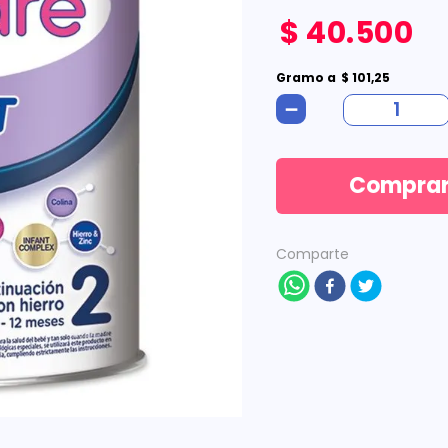
$
40
.
500
Gramo
a
$
101
,
25
－
Compra
Comparte