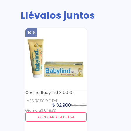
Llévalos juntos
10 %
Crema Babylind X 60 Gr
LABS ROSS D ELEAN
$
32
.
900
$
36
.
556
Gramo
a
$
548
,
33
AGREGAR A LA BOLSA