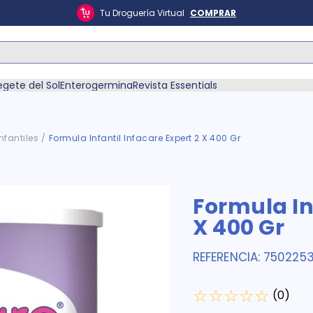
Tu Droguería Virtual
COMPRAR
ás Buscados
egete del Sol
Enterogermina
Revista Essentials
nfantiles
Formula Infantil Infacare Expert 2 X 400 Gr
én
Formula In
X 400 Gr
REFERENCIA
:
750225
☆
☆
☆
☆
☆
(
0
)