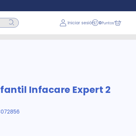
Iniciar sesión
0
Puntos
fantil Infacare Expert 2
3072856