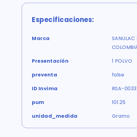
Especificaciones:
Marca
SANULAC 
COLOMBIA
Presentación
1 POLVO
preventa
false
ID Invima
RSA-0033
pum
101.25
unidad_medida
Gramo