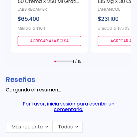
50 Crema X 250 Ml Gratis
135 Mg X 30 Cap
Gel Aftersun X 150 Ml
LABS RECAMIER
LAFRANCOL
$65.400
$231.100
Mililitro a $164
Unidad a $7.703
AGREGAR A LA BOLSA
AGREGAR A LA
1 / 15
Reseñas
Cargando el resumen…
Por favor, inicia sesión para escribir un
comentario.
Más reciente
Todos