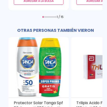
AGREGAR A LA BOLSA
AGREGAR A LA
1 / 15
OTRAS PERSONAS TAMBIÉN VIERON
Protector Solar Tanga Spf
Trilipix Acido Fe