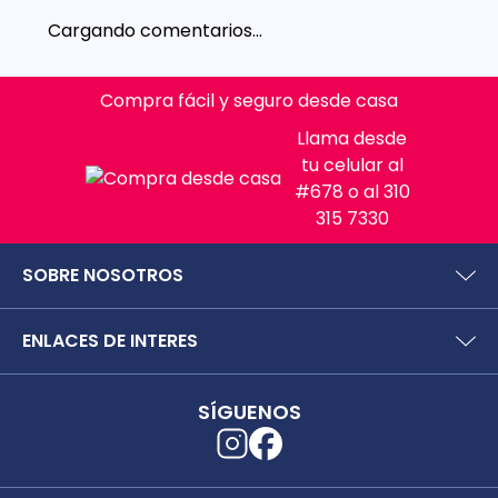
Cargando comentarios…
Compra fácil y seguro desde casa
Llama desde
tu celular al
#678 o al 310
315 7330
SOBRE NOSOTROS
¿Quiénes somos?
ENLACES DE INTERES
Preguntas frecuentes
Políticas y términos de uso
SIC (Superintendencia deIndustria y Comercio).
Puntos Saludables
SÍGUENOS
Superfinanciera
Términos y condiciones puntos saludables
Trabaja con nosotros
Localizador de tiendas
Uso seguro de medicamentos
Separata digital