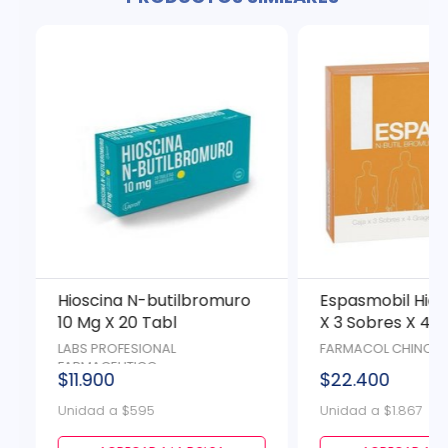
Hioscina N-butilbromuro
Espasmobil Hios
10 Mg X 20 Tabl
X 3 Sobres X 4 
LABS PROFESIONAL
FARMACOL CHINOIN 
FARMACEUTICO
$11.900
$22.400
Unidad a $595
Unidad a $1.867