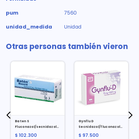
pum
7560
unidad_medida
Unidad
Otras personas también vieron
Baten S
Gynflu D
dexametasona
Fluconazol/secnidazol
Secnidazol/fluconazol
75/1000 Mg X 4 Tabl
1000/75 Mg X 4 Tabl
$ 102.300
$ 97.500