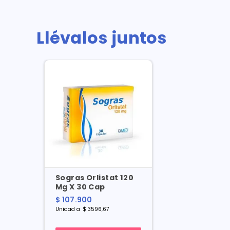
Llévalos juntos
Sogras Orlistat 120
Mg X 30 Cap
$
107
.
900
Unidad
a
$
3596
,
67