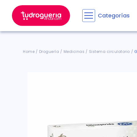
Categorías
Términos M
1
.
floratil
2
.
aceru
Droguería
Medicinas
Sistema circulatorio
G
3
.
marime
4
.
mounja
5
.
forz
6
.
cyclof
7
.
pañale
8
.
acetam
9
.
wegov
10
.
ensure