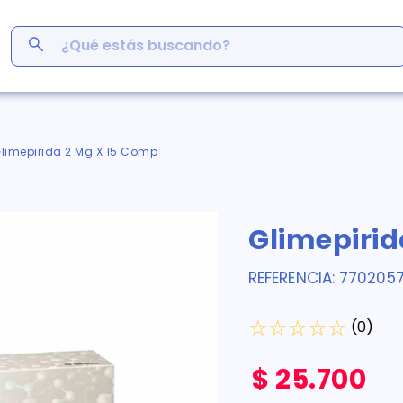
¿Qué estás buscando?
ás Buscados
men
limepirida 2 Mg X 15 Comp
r
ro
Glimepirid
em
s
REFERENCIA
:
7702057
inofén
y
☆
☆
☆
☆
☆
 cafe
(
0
)
$
25
.
700