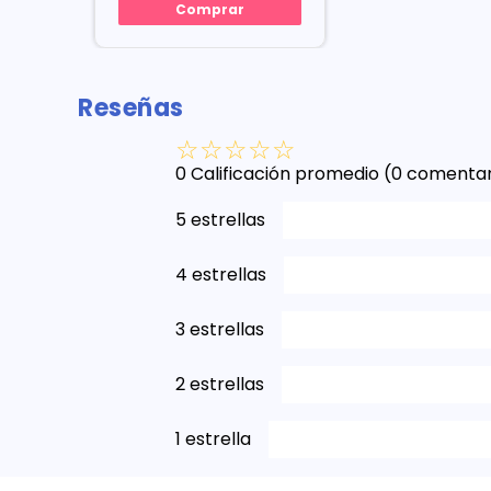
Comprar
Reseñas
☆
☆
☆
☆
☆
0 Calificación promedio
(0 comentar
5 estrellas
4 estrellas
3 estrellas
2 estrellas
1 estrella
Escribe un comentario