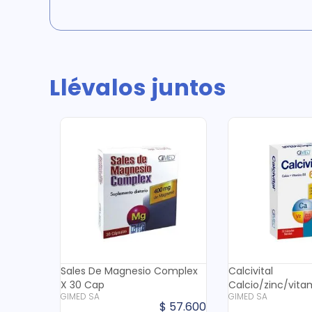
Llévalos juntos
Sales De Magnesio Complex
Calcivital
X 30 Cap
Calcio/zinc/vita
GIMED SA
GIMED SA
Cap
$
57
.
600