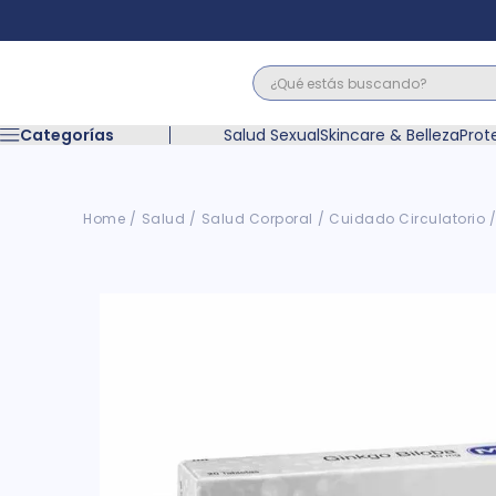
¿Qué estás buscando?
Términos M
Categorías
Salud Sexual
Skincare & Belleza
Prot
1
.
floratil
2
.
acerumen
3
.
marimer
Salud
Salud Corporal
Cuidado Circulatorio
4
.
mounjaro
5
.
forz
6
.
acetaminof
7
.
pañales
8
.
wegovy
9
.
cyclofem
10
.
vitamina c