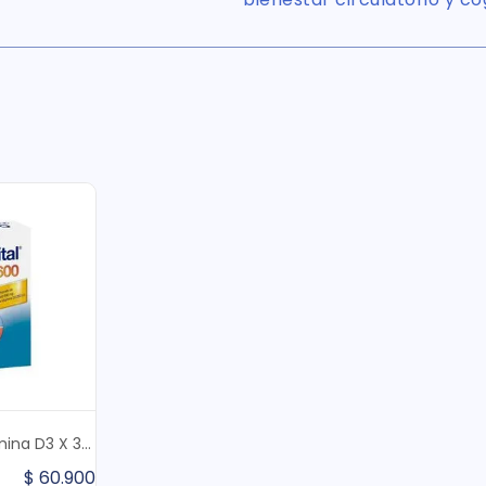
mina D3 X 30
$
60
.
900