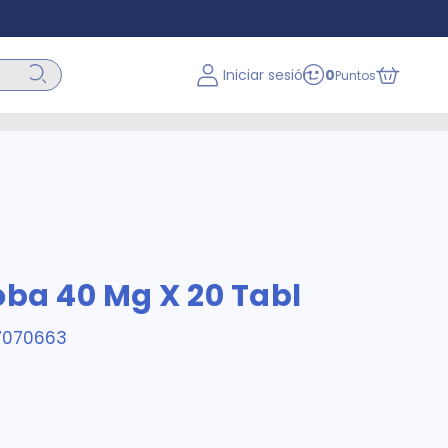
Iniciar sesión
0
Puntos
oba 40 Mg X 20 Tabl
7070663