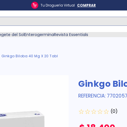
Tu Droguería Virtual
COMPRAR
ás Buscados
egete del Sol
Enterogermina
Revista Essentials
Ginkgo Biloba 40 Mg X 20 Tabl
én
Ginkgo Bil
REFERENCIA
:
770205
☆
☆
☆
☆
☆
(
0
)