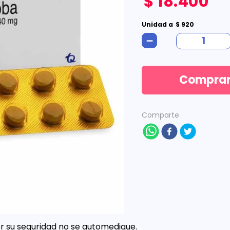
$
18
.
400
Unidad
a
$
920
－
Compra
Comparte
 su seguridad no se automedique.