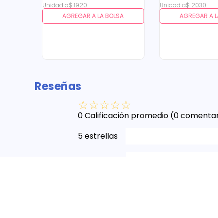
Unidad
a
$
1920
Unidad
a
$
2030
AGREGAR A LA BOLSA
AGREGAR A L
Reseñas
☆
☆
☆
☆
☆
0 Calificación promedio
(0 comentar
5 estrellas
4 estrellas
3 estrellas
2 estrellas