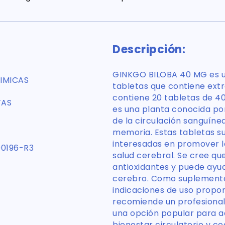
Descripción:
GINKGO BILOBA 40 MG es u
IMICAS
tabletas que contiene extr
contiene 20 tabletas de 40
TAS
es una planta conocida por
de la circulación sanguínea 
memoria. Estas tabletas su
interesadas en promover la
0196-R3
salud cerebral. Se cree qu
antioxidantes y puede ayud
cerebro. Como suplemento 
indicaciones de uso propor
recomiende un profesional
una opción popular para a
bienestar circulatorio y c