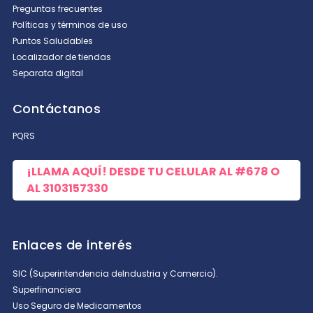
Preguntas frecuentes
Políticas y términos de uso
Puntos Saludables
Localizador de tiendas
Separata digital
Contáctanos
PQRS
¡LLAMA AQUÍ! DESDE TU CELULAR AL
#678
O
AL
3103157330
Enlaces de interés
SIC (Superintendencia deIndustria y Comercio).
Superfinanciera
Uso Seguro de Medicamentos