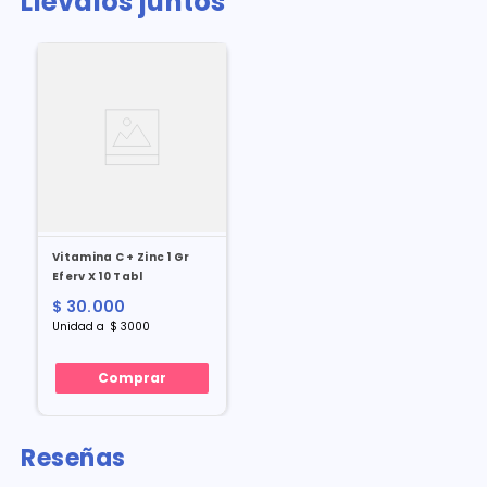
Llévalos juntos
Vitamina C + Zinc 1 Gr
Eferv X 10 Tabl
$
30
.
000
Unidad
a
$
3000
Comprar
Reseñas