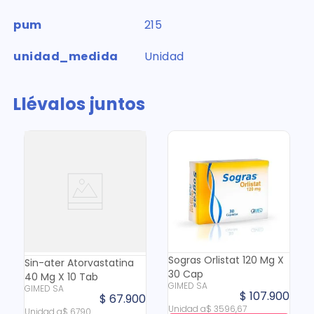
pum
215
unidad_medida
Unidad
Llévalos juntos
Sogras Orlistat 120 Mg X
Sin-ater Atorvastatina
30 Cap
40 Mg X 10 Tab
GIMED SA
GIMED SA
$
107
.
900
$
67
.
900
Unidad
a
$
3596
,
67
Unidad
a
$
6790