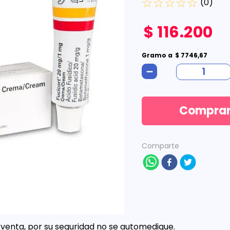
☆
☆
☆
☆
☆
(
0
)
$
116
.
200
Gramo
a
$
7746
,
67
－
Compra
Comparte
venta, por su seguridad no se automedique.