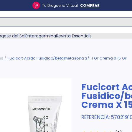
Tu Droguería Virtual
COMPRAR
ás Buscados
egete del Sol
Enterogermina
Revista Essentials
os
Fucicort Acido Fusidico/betametasona 2/1.1 Gr Crema X 15 Gr
én
Fucicort A
Fusidico/b
Crema X 15
REFERENCIA
:
5702191