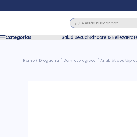
¿Qué estás buscando?
Términos M
Categorías
Salud Sexual
Skincare & Belleza
Prot
1
.
floratil
2
.
acerumen
3
.
marimer
Droguería
Dermatológicos
Antibióticos tópic
4
.
mounjaro
5
.
forz
6
.
acetaminof
7
.
pañales
8
.
wegovy
9
.
cyclofem
10
.
vitamina c