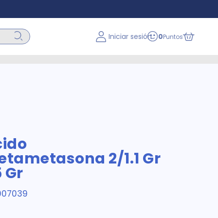
Iniciar sesión
0
Puntos
cido
etametasona 2/1.1 Gr
 Gr
007039