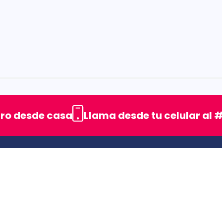
rellas
uro desde casa
Llama desde tu celular al #
ENLACES DE INTERES
SIC (Superintendencia deIndustria y Comercio).
Superfinanciera
Trabaja con nosotros
Uso seguro de medicamentos
s
Rastrea tu pedido