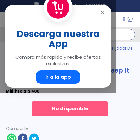
Tu Droguería Virtual
COMPRAR
✕
0
¿Qué estás buscando?
Descarga nuestra
App
Términos Más Buscados
Cosmética
Cosmética Natural
Facial
Fijador De
Maquillaje Essence Keep It Perfect Spray X 50 Ml
Compra más rápido y recibe ofertas
1
.
floratil
exclusivas.
2
.
acerumen
Fijador De Maquillaje Essence Keep It
3
.
marimer
Ir a la app
Perfect Spray X 50 Ml
4
.
mounjaro
5
.
forz
Mililitro
a
$
400
6
.
acetaminofén
7
.
pañales
No disponible
8
.
wegovy
9
.
cyclofem
Comparte
10
.
vitamina c