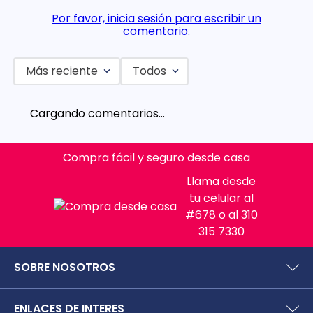
Por favor, inicia sesión para escribir un
comentario.
Más reciente
Todos
Cargando comentarios…
Compra fácil y seguro desde casa
Llama desde
tu celular al
#678 o al 310
315 7330
SOBRE NOSOTROS
¿Quiénes somos?
ENLACES DE INTERES
Preguntas frecuentes