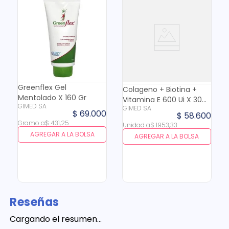
Greenflex Gel
Colageno + Biotina +
Mentolado X 160 Gr
Vitamina E 600 Ui X 30
GIMED SA
GIMED SA
Cap
$
69
.
000
$
58
.
600
Gramo
a
$
431
,
25
Unidad
a
$
1953
,
33
AGREGAR A LA BOLSA
AGREGAR A LA BOLSA
Reseñas
Cargando el resumen…