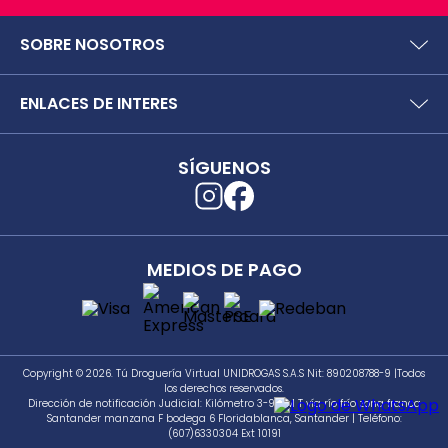
SOBRE NOSOTROS
¿Quiénes somos?
ENLACES DE INTERES
Preguntas frecuentes
Políticas y términos de uso
SIC (Superintendencia deIndustria y Comercio).
Puntos Saludables
SÍGUENOS
Superfinanciera
Términos y condiciones puntos saludables
Trabaja con nosotros
Localizador de tiendas
Uso seguro de medicamentos
Separata digital
Rastrea tu pedido
MEDIOS DE PAGO
Secretaría de Salud de Antioquia
Unidrogas S.A.S.
Cómo hacer un pedido en TDV
Seguimiento a PQRS
Copyright © 2026. Tú Droguería Virtual UNIDROGAS S.A.S Nit: 890208788-9 |Todos
los derechos reservados.
Dirección de notificación Judicial: Kilómetro 3-981 M T vía río frío zona franca
Santander manzana F bodega 6 Floridablanca, Santander | Teléfono:
(607)6330304 Ext 10191