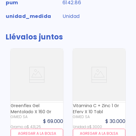
pum
6142.86
unidad_medida
Unidad
Llévalos juntos
Greenflex Gel
Vitamina C + Zinc 1 Gr
Mentolado X 160 Gr
Eferv X 10 Tabl
GIMED SA
GIMED SA
$
69
.
000
$
30
.
000
Gramo
a
$
431
,
25
Unidad
a
$
3000
AGREGAR A LA BOLSA
AGREGAR A LA BOLSA