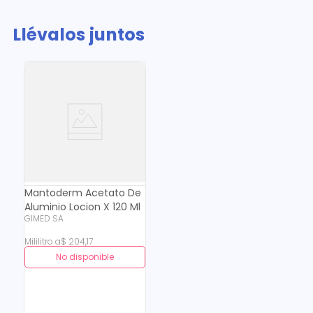
Llévalos juntos
Mantoderm Acetato De
Aluminio Locion X 120 Ml
GIMED SA
Mililitro
a
$
204
,
17
No disponible