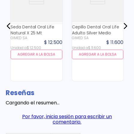
Seda Dental Oral Life
Cepillo Dental Oral Life
Natural X 25 Mt
Adulto Silver Medio
GIMED SA
GIMED SA
$
12
.
500
$
11
.
600
Unidad
a
$
12
.
500
Unidad
a
$
11
.
600
AGREGAR A LA BOLSA
AGREGAR A LA BOLSA
Reseñas
Cargando el resumen…
Por favor, inicia sesión para escribir un
comentario.