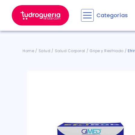
Categorías
Términos M
1
.
floratil
2
.
aceru
Salud
Salud Corporal
Gripe y Resfriado
Efr
3
.
marime
4
.
mounja
5
.
forz
6
.
cyclof
7
.
pañale
8
.
acetam
9
.
wegov
10
.
ensure