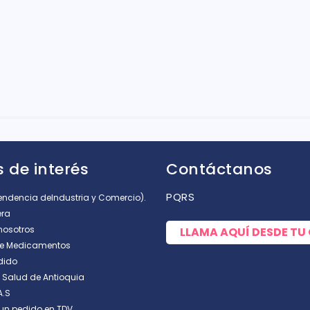
rellas
 de interés
Contáctanos
PQRS
tendencia deIndustria y Comercio).
era
nosotros
LLAMA AQUÍ DESDE TU
de Medicamentos
dido
e Salud de Antioquia
A.S
un pedido en TDV