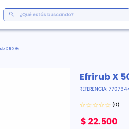
¿Qué estás buscando?
ás Buscados
men
irub X 50 Gr
r
ro
Efrirub X 5
em
s
REFERENCIA
:
770734
inofén
y
☆
☆
☆
☆
☆
 cafe
(
0
)
$
22
.
500