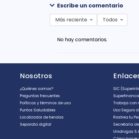
Escribe un comentario
Más reciente
Todos
Agregar comentario
No hay comentarios.
Título
Califica el producto de 1 a 5 est
Nosotros
Enlaces
★
★
★
★
★
Tu nombre
¿Quiénes somos?
SIC (Superin
Preguntas frecuentes
Superfinanci
Políticas y términos de uso
Trabaja con 
Puntos Saludables
Uso Seguro 
Dirección de email
Localizador de tiendas
Rastrea tu Pe
Separata digital
Secretaría d
Unidrogas S.
Escribe un comentario
Cómo hacer 