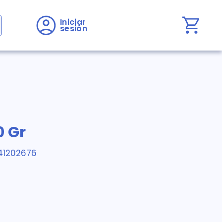
Iniciar 
sesión
0 Gr
41202676