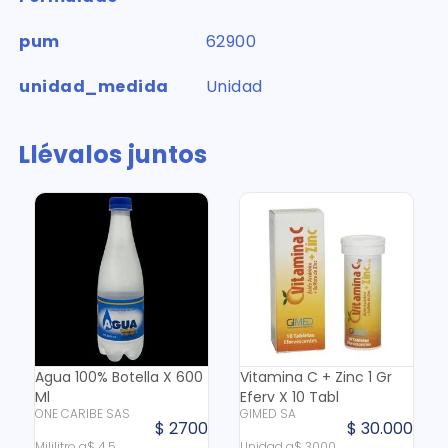
pum
62900
unidad_medida
Unidad
Llévalos juntos
Agua 100% Botella X 600
Vitamina C + Zinc 1 Gr
Ml
Eferv X 10 Tabl
ONE CARIBE SAS
GIMED SA
$
2700
$
30
.
000
Mililitro
a
$
4
,
5
Unidad
a
$
3000