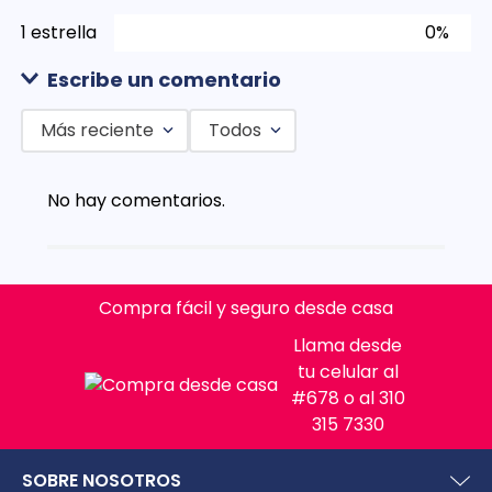
1 estrella
0%
Escribe un comentario
Más reciente
Todos
Agregar comentario
No hay comentarios.
Título
Califica el producto de 1 a 5 estrellas
Compra fácil y seguro desde casa
★
★
★
★
★
Llama desde
Tu nombre
tu celular al
#678 o al 310
315 7330
Dirección de email
SOBRE NOSOTROS