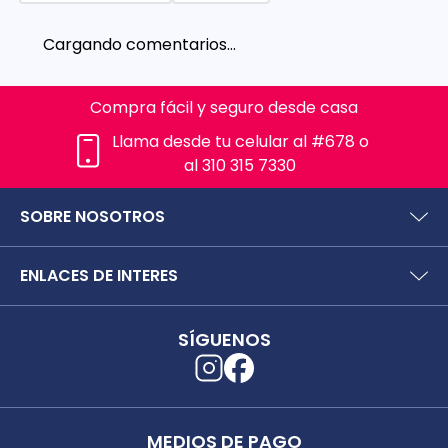
Cargando comentarios…
Compra fácil y seguro desde casa
Llama desde tu celular al #678 o
al 310 315 7330
SOBRE NOSOTROS
¿Quiénes somos?
ENLACES DE INTERES
Preguntas frecuentes
Políticas y términos de uso
SIC (Superintendencia deIndustria y Comercio).
Puntos Saludables
SÍGUENOS
Superfinanciera
Términos y condiciones puntos saludables
Trabaja con nosotros
Localizador de tiendas
Uso seguro de medicamentos
Separata digital
Rastrea tu pedido
MEDIOS DE PAGO
Secretaría de Salud de Antioquia