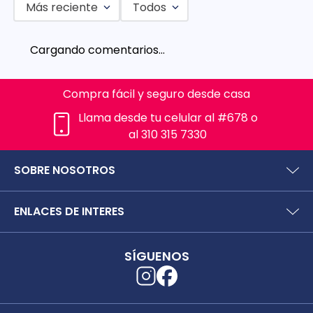
Más reciente
Todos
Cargando comentarios…
Compra fácil y seguro desde casa
Llama desde tu celular al #678 o
al 310 315 7330
SOBRE NOSOTROS
¿Quiénes somos?
ENLACES DE INTERES
Preguntas frecuentes
Políticas y términos de uso
SIC (Superintendencia deIndustria y Comercio).
Puntos Saludables
SÍGUENOS
Superfinanciera
Términos y condiciones puntos saludables
Trabaja con nosotros
Localizador de tiendas
Uso seguro de medicamentos
Separata digital
Rastrea tu pedido