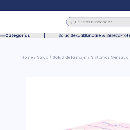
¿Qué estás buscando?
Términos M
Categorías
Salud Sexual
Skincare & Belleza
Prot
1
.
floratil
2
.
acerumen
3
.
marimer
Salud
Salud de la mujer
Síntomas Menstrual
4
.
mounjaro
5
.
forz
6
.
acetaminof
7
.
pañales
8
.
wegovy
9
.
cyclofem
10
.
vitamina c