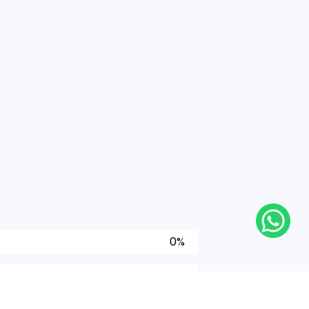
0%
0%