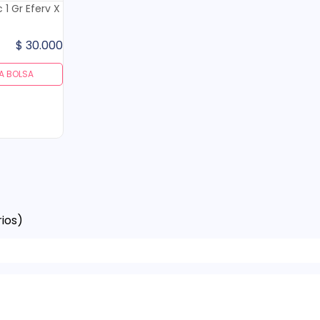
 1 Gr Eferv X
$
30
.
000
A BOLSA
ios)