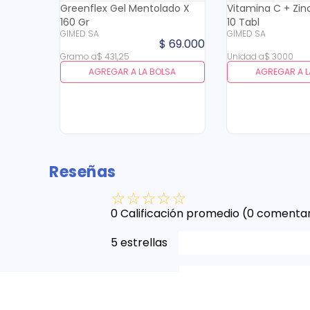
Greenflex Gel Mentolado X
Vitamina C + Zinc
160 Gr
10 Tabl
GIMED SA
GIMED SA
$
69
.
000
Gramo
a
$
431
,
25
Unidad
a
$
3000
AGREGAR A LA BOLSA
AGREGAR A L
Reseñas
☆
☆
☆
☆
☆
0 Calificación promedio
(0 comentar
5 estrellas
4 estrellas