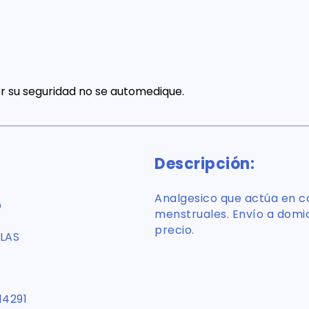
 su seguridad no se automedique.
Descripción:
Analgesico que actúa en co
D
menstruales. Envío a domici
precio.
LAS
14291