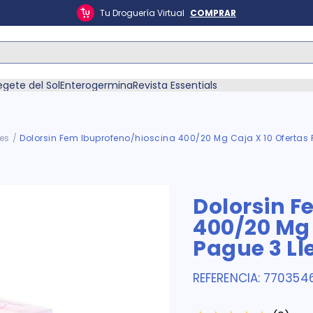
Tu Droguería Virtual
COMPRAR
ás Buscados
egete del Sol
Enterogermina
Revista Essentials
es
Dolorsin Fem Ibuprofeno/hioscina 400/20 Mg Caja X 10 Ofertas 
én
Dolorsin F
400/20 Mg 
Pague 3 Ll
REFERENCIA
:
770354