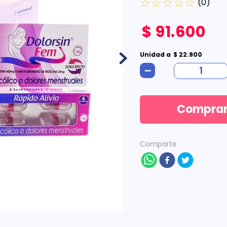
☆
☆
☆
☆
☆
(
0
)
$
91
.
600
Unidad
a
$
22
.
900
－
Compra
Comparte