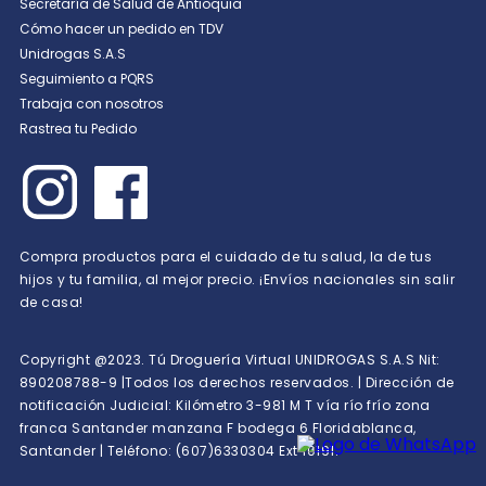
Secretaría de Salud de Antioquia
Cómo hacer un pedido en TDV
Unidrogas S.A.S
Seguimiento a PQRS
Trabaja con nosotros
Rastrea tu Pedido
Compra productos para el cuidado de tu salud, la de tus
hijos y tu familia, al mejor precio. ¡Envíos nacionales sin salir
de casa!
Copyright @2023. Tú Droguería Virtual UNIDROGAS S.A.S Nit:
890208788-9 |Todos los derechos reservados. | Dirección de
notificación Judicial: Kilómetro 3-981 M T vía río frío zona
franca Santander manzana F bodega 6 Floridablanca,
Santander | Teléfono: (607)6330304 Ext 10191.