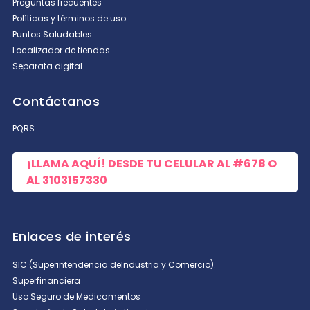
Preguntas frecuentes
Políticas y términos de uso
Puntos Saludables
Localizador de tiendas
Separata digital
Contáctanos
PQRS
¡LLAMA AQUÍ! DESDE TU CELULAR AL
#678
O
AL
3103157330
Enlaces de interés
SIC (Superintendencia deIndustria y Comercio).
Superfinanciera
Uso Seguro de Medicamentos