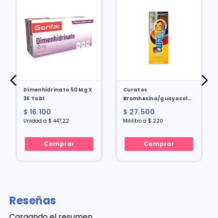
Dimenhidrinato 50 Mg X
Curatos
36 Tabl
Bromhexina/guayacolato
Jarabe X 125 Ml
$ 16.100
$ 27.500
Unidad a $ 447,22
Mililitro a $ 220
Comprar
Comprar
Reseñas
Cargando el resumen…