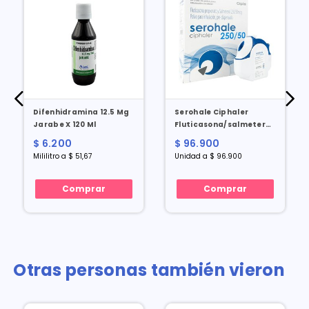
Difenhidramina 12.5 Mg
Serohale Ciphaler
Jarabe X 120 Ml
Fluticasona/salmeterol
250/50 Mcg X 60 Dosis
$ 6.200
$ 96.900
Mililitro a $ 51,67
Unidad a $ 96.900
Comprar
Comprar
Otras personas también vieron