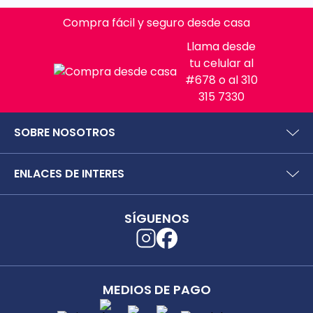
Compra fácil y seguro desde casa
Llama desde
tu celular al
#678 o al 310
315 7330
SOBRE NOSOTROS
¿Quiénes somos?
ENLACES DE INTERES
Preguntas frecuentes
Políticas y términos de uso
SIC (Superintendencia deIndustria y Comercio).
Puntos Saludables
SÍGUENOS
Superfinanciera
Términos y condiciones puntos saludables
Trabaja con nosotros
Localizador de tiendas
Uso seguro de medicamentos
Separata digital
Rastrea tu pedido
MEDIOS DE PAGO
Secretaría de Salud de Antioquia
Unidrogas S.A.S.