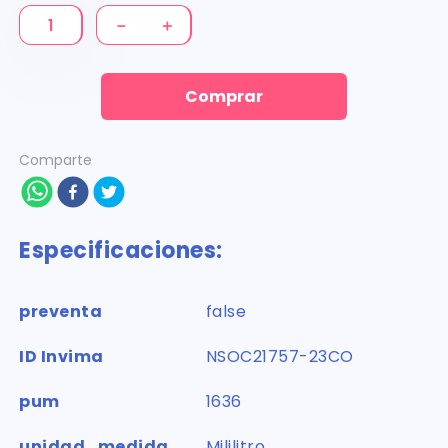
－
＋
Comprar
Comparte
Especificaciones:
preventa
false
ID Invima
NSOC21757-23CO
pum
1636
unidad_medida
Mililitro