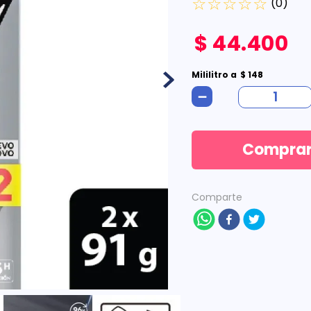
☆
☆
☆
☆
☆
(
0
)
$
44
.
400
Mililitro
a
$
148
－
Compra
Comparte