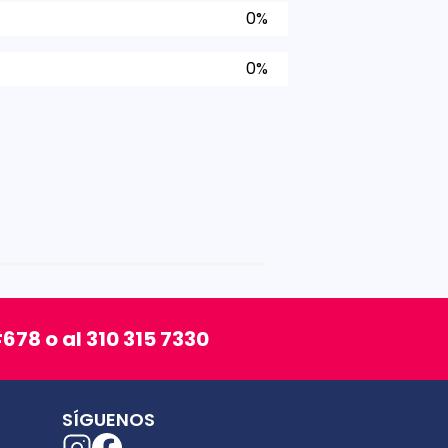
0%
0%
678 o al 310 315 7330
SÍGUENOS