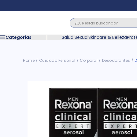
¿Qué estás buscando?
Términos M
Categorías
Salud Sexual
Skincare & Belleza
Prot
1
.
floratil
2
.
acerumen
3
.
marimer
Cuidado Personal
Corporal
Desodorantes
D
4
.
mounjaro
5
.
forz
6
.
acetaminof
7
.
pañales
8
.
wegovy
9
.
cyclofem
10
.
vitamina c