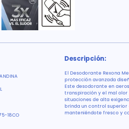
Descripción:
El Desodorante Rexona Men 
 ANDINA
protección avanzada dise
Este desodorante en aeros
L
transpiración y el mal olor
situaciones de alta exigen
brinda un control superior 
manteniéndote fresco y co
75-18CO