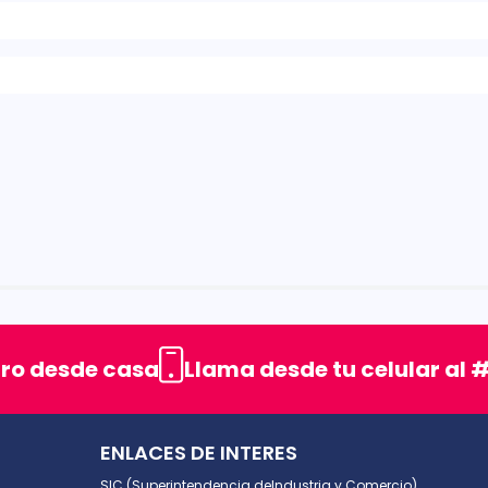
rellas
uro desde casa
Llama desde tu celular al #
ENLACES DE INTERES
SIC (Superintendencia deIndustria y Comercio).