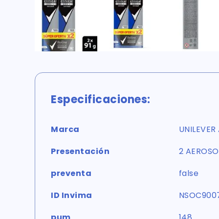
Especificaciones:
Marca
UNILEVER
Presentación
2 AEROSO
preventa
false
ID Invima
NSOC900
pum
148