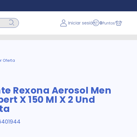
Iniciar sesión
0
Puntos
r Oferta
te Rexona Aerosol Men
pert X 150 Ml X 2 Und
ta
6401944