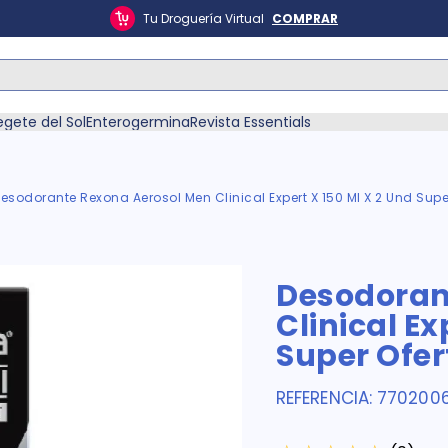
Tu Droguería Virtual
COMPRAR
ás Buscados
egete del Sol
Enterogermina
Revista Essentials
esodorante Rexona Aerosol Men Clinical Expert X 150 Ml X 2 Und Supe
én
Desodoran
Clinical Ex
Super Ofer
REFERENCIA
:
770200