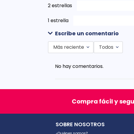
2 estrellas
1 estrella
Escribe un comentario
Más reciente
Todos
Agregar comentario
No hay comentarios.
Título
Califica el producto de 1 a 5 est
Compra fácil y seg
★
★
★
★
★
Tu nombre
SOBRE NOSOTROS
¿Quiénes somos?