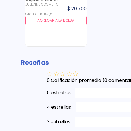
JULIENNE COSMETIC
$
20
.
700
Gramo
a
$
103
,
5
AGREGAR A LA BOLSA
Reseñas
☆
☆
☆
☆
☆
0 Calificación promedio
(0 comentar
5 estrellas
4 estrellas
3 estrellas