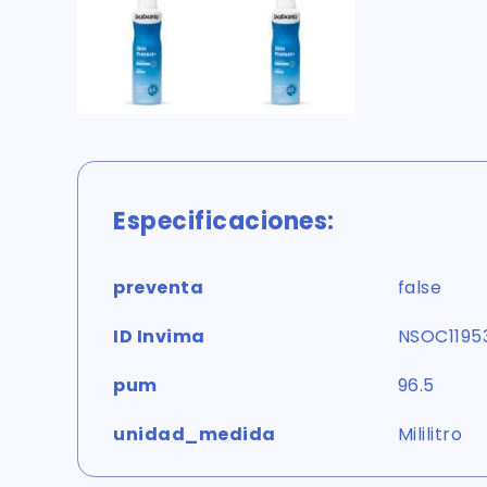
Especificaciones:
preventa
false
ID Invima
NSOC1195
pum
96.5
unidad_medida
Mililitro