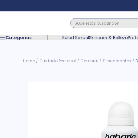
¿Qué estás buscando?
Términos M
Categorías
Salud Sexual
Skincare & Belleza
Prot
1
.
floratil
2
.
acerumen
3
.
marimer
Cuidado Personal
Corporal
Desodorantes
D
4
.
mounjaro
5
.
forz
6
.
acetaminof
7
.
pañales
8
.
wegovy
9
.
cyclofem
10
.
vitamina c