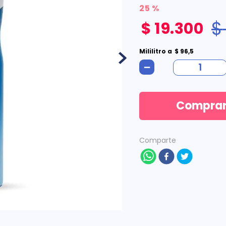
25 %
$
$
19
.
300
Mililitro
a
$
96
,
5
－
Compra
Comparte