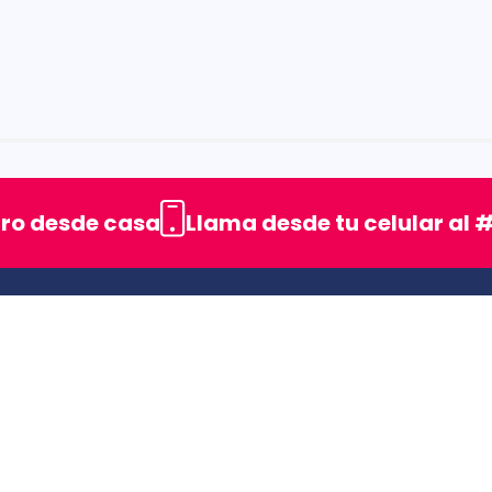
rellas
uro desde casa
Llama desde tu celular al #
ENLACES DE INTERES
SIC (Superintendencia deIndustria y Comercio).
Superfinanciera
Trabaja con nosotros
Uso seguro de medicamentos
s
Rastrea tu pedido
Secretaría de Salud de Antioquia
Unidrogas S.A.S.