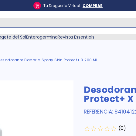
Tu Droguería Virtual
COMPRAR
ás Buscados
egete del Sol
Enterogermina
Revista Essentials
esodorante Babaria Spray Skin Protect+ X 200 Ml
én
Desodoran
Protect+ X
REFERENCIA
:
8410412
☆
☆
☆
☆
☆
(
0
)