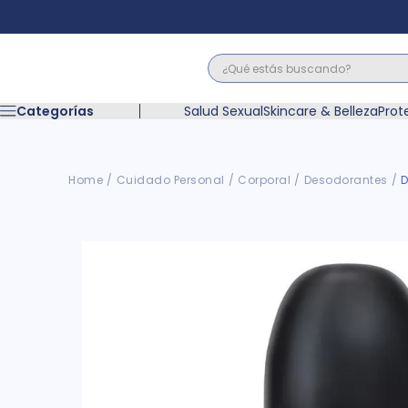
¿Qué estás buscando?
Términos M
Categorías
Salud Sexual
Skincare & Belleza
Prot
1
.
floratil
2
.
acerumen
3
.
marimer
Cuidado Personal
Corporal
Desodorantes
D
4
.
mounjaro
5
.
forz
6
.
acetaminof
7
.
pañales
8
.
wegovy
9
.
cyclofem
10
.
vitamina c