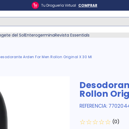
Tu Droguería Virtual
COMPRAR
ás Buscados
egete del Sol
Enterogermina
Revista Essentials
esodorante Arden For Men Rollon Original X 30 Ml
én
Desodoran
Rollon Orig
REFERENCIA
:
770204
☆
☆
☆
☆
☆
(
0
)