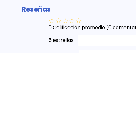
Reseñas
☆
☆
☆
☆
☆
0 Calificación promedio
(0 comentar
5 estrellas
4 estrellas
3 estrellas
2 estrellas
1 estrella
Escribe un comentario
Más reciente
Todos