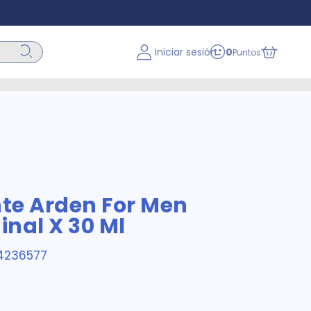
Iniciar sesión
0
Puntos
te Arden For Men
inal X 30 Ml
4236577