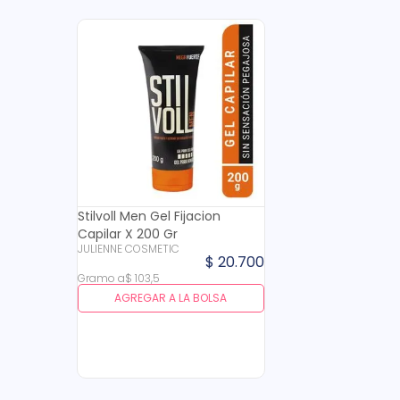
Stilvoll Men Gel Fijacion
Capilar X 200 Gr
JULIENNE COSMETIC
$
20
.
700
Gramo
a
$
103
,
5
AGREGAR A LA BOLSA