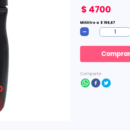
$
4700
Mililitro
a
$
156
,
67
－
Compra
Comparte