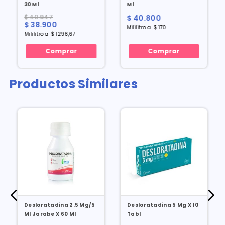
30 Ml
Ml
$
40
.
947
$
40
.
800
$
38
.
900
Mililitro
a
$
170
Mililitro
a
$
1296
,
67
Comprar
Comprar
Productos Similares
Desloratadina 2.5 Mg/5
Desloratadina 5 Mg X 10
Ml Jarabe X 60 Ml
Tabl