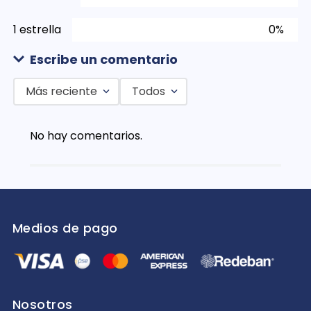
1 estrella
0%
Escribe un comentario
Más reciente
Todos
Agregar comentario
No hay comentarios.
Título
Califica el producto de 1 a 5 estrellas
★
★
★
★
★
Medios de pago
Tu nombre
Dirección de email
Nosotros