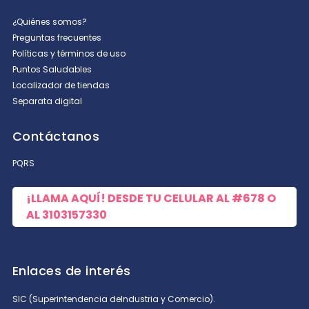
¿Quiénes somos?
Preguntas frecuentes
Escribe un comentario
Políticas y términos de uso
Puntos Saludables
Localizador de tiendas
Separata digital
Contáctanos
ENVIAR COMENTARIO
PQRS
¡LLAMA AQUÍ! DESDE TU CELULAR AL
#678
O
AL
3103157330
Enlaces de interés
SIC (Superintendencia deIndustria y Comercio).