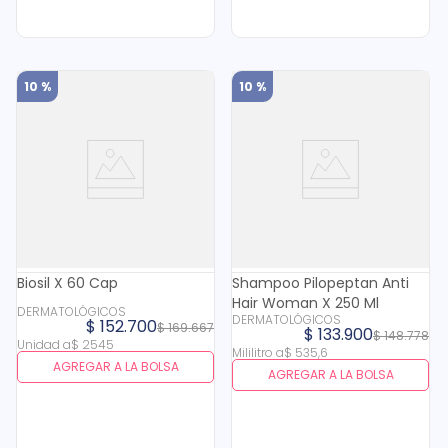
10 %
10 %
Biosil X 60 Cap
Shampoo Pilopeptan Anti
Hair Woman X 250 Ml
DERMATOLÓGICOS
DERMATOLÓGICOS
$
152
.
700
$
169
.
667
$
133
.
900
$
148
.
778
Unidad
a
$
2545
Mililitro
a
$
535
,
6
AGREGAR A LA BOLSA
AGREGAR A LA BOLSA