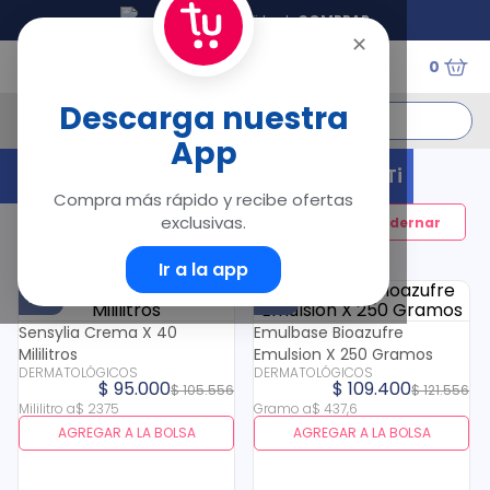
Tu Droguería Virtual
COMPRAR
✕
0
¿Qué estás buscando?
Descarga nuestra
App
Términos Más Buscados
¡Hola! Estos Productos Son Para Ti
Compra más rápido y recibe ofertas
1
.
floratil
exclusivas.
Filtrar
2
.
acerumen
3
.
marimer
Ir a la app
4
.
mounjaro
10 %
10 %
5
.
forz
Sensylia Crema X 40
Emulbase Bioazufre
6
.
acetaminofén
Mililitros
Emulsion X 250 Gramos
DERMATOLÓGICOS
7
.
pañales
DERMATOLÓGICOS
$
95
.
000
$
109
.
400
$
105
.
556
$
121
.
556
8
.
wegovy
Mililitro
a
$
2375
Gramo
a
$
437
,
6
9
.
cyclofem
AGREGAR A LA BOLSA
AGREGAR A LA BOLSA
10
.
vitamina c