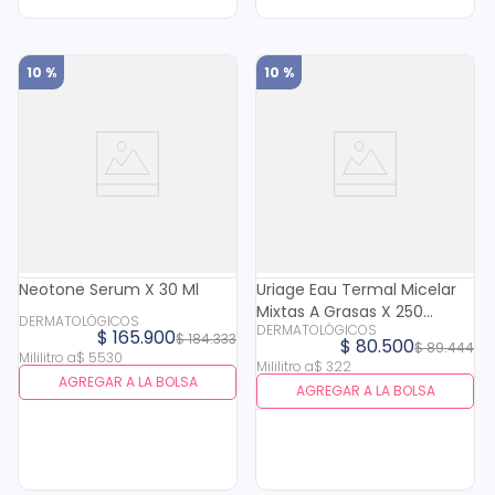
10 %
10 %
Neotone Serum X 30 Ml
Uriage Eau Termal Micelar
Mixtas A Grasas X 250
DERMATOLÓGICOS
DERMATOLÓGICOS
Mililitros
$
165
.
900
$
184
.
333
$
80
.
500
$
89
.
444
Mililitro
a
$
5530
Mililitro
a
$
322
AGREGAR A LA BOLSA
AGREGAR A LA BOLSA