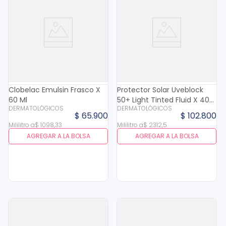
Clobelac Emulsin Frasco X
Protector Solar Uveblock
60 Ml
50+ Light Tinted Fluid X 40
DERMATOLÓGICOS
DERMATOLÓGICOS
Mililitros
$
65
.
900
$
102
.
800
Mililitro
a
$
1098
,
33
Mililitro
a
$
2312
,
5
AGREGAR A LA BOLSA
AGREGAR A LA BOLSA