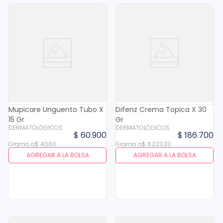
Mupicare Unguento Tubo X
Difenz Crema Topica X 30
15 Gr
Gr
DERMATOLÓGICOS
DERMATOLÓGICOS
$
60
.
900
$
186
.
700
Gramo
a
$
4060
Gramo
a
$
6223
,
33
AGREGAR A LA BOLSA
AGREGAR A LA BOLSA