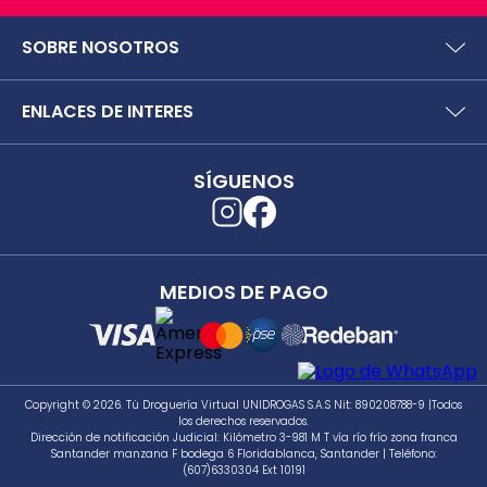
SOBRE NOSOTROS
¿Quiénes somos?
ENLACES DE INTERES
Preguntas frecuentes
Políticas y términos de uso
SIC (Superintendencia deIndustria y Comercio).
Puntos Saludables
SÍGUENOS
Superfinanciera
Términos y condiciones puntos saludables
Trabaja con nosotros
Localizador de tiendas
Uso seguro de medicamentos
Separata digital
Rastrea tu pedido
MEDIOS DE PAGO
Secretaría de Salud de Antioquia
Unidrogas S.A.S.
Cómo hacer un pedido en TDV
Seguimiento a PQRS
Copyright © 2026. Tú Droguería Virtual UNIDROGAS S.A.S Nit: 890208788-9 |Todos
los derechos reservados.
Dirección de notificación Judicial: Kilómetro 3-981 M T vía río frío zona franca
Santander manzana F bodega 6 Floridablanca, Santander | Teléfono:
(607)6330304 Ext 10191