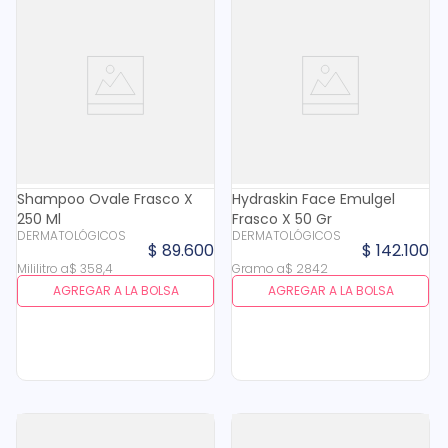
Shampoo Ovale Frasco X
Hydraskin Face Emulgel
250 Ml
Frasco X 50 Gr
DERMATOLÓGICOS
DERMATOLÓGICOS
$
89
.
600
$
142
.
100
Mililitro
a
$
358
,
4
Gramo
a
$
2842
AGREGAR A LA BOLSA
AGREGAR A LA BOLSA