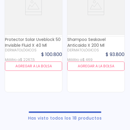
Protector Solar Uveblock 50
Shampoo Seskavel
Invisible Fluid X 40 Ml
Anticaida X 200 Ml
DERMATOLÓGICOS
DERMATOLÓGICOS
$
100
.
800
$
93
.
800
Mililitro
a
$
2267
,
5
Mililitro
a
$
469
AGREGAR A LA BOLSA
AGREGAR A LA BOLSA
Has visto todos los
18
productos