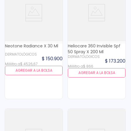
Neotone Radiance X 30 Ml
Heliocare 360 Invisible Spf
50 Spray X 200 Ml
DERMATOLÓGICOS
DERMATOLÓGICOS
$
150
.
900
$
173
.
200
Mililitro
a
$
4526
,
67
Mililitro
a
$
866
AGREGAR A LA BOLSA
AGREGAR A LA BOLSA