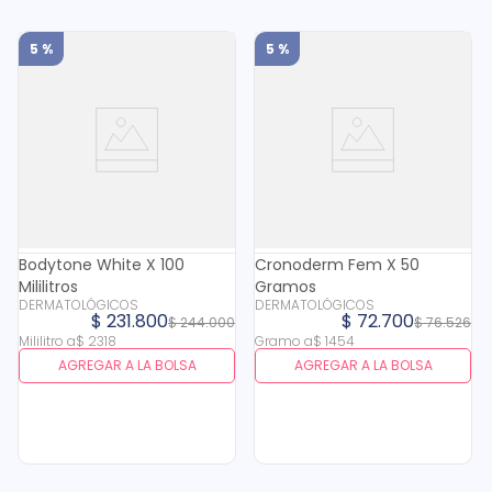
5 %
5 %
Bodytone White X 100
Cronoderm Fem X 50
Mililitros
Gramos
DERMATOLÓGICOS
DERMATOLÓGICOS
$
231
.
800
$
72
.
700
$
244
.
000
$
76
.
526
Mililitro
a
$
2318
Gramo
a
$
1454
AGREGAR A LA BOLSA
AGREGAR A LA BOLSA