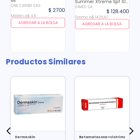
Ml
Summer Xtreme Spf 100
ONE CARIBE SAS
GIMED SA
X 90 Gr
$
2700
$
128
.
400
Mililitro
a
$
4
,
5
Gramo
a
$
1426
,
67
AGREGAR A LA BOLSA
AGREGAR A LA BOLSA
Productos Similares
Dermaskin
Betametasona+clotrimazol+ne