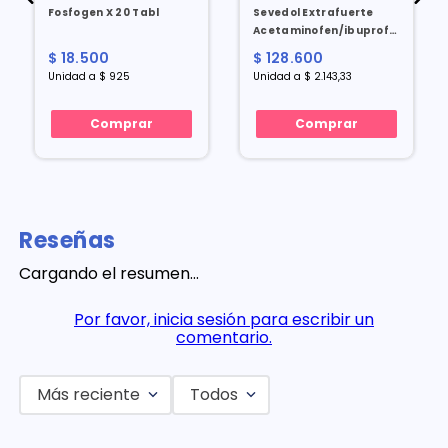
Fosfogen X 20 Tabl
Sevedol Extrafuerte
Acetaminofen/ibuprofeno/cafe
X 60 Tabl
$ 18.500
$ 128.600
Unidad a $ 925
Unidad a $ 2.143,33
Comprar
Comprar
Reseñas
Cargando el resumen…
Por favor, inicia sesión para escribir un
comentario.
Más reciente
Todos