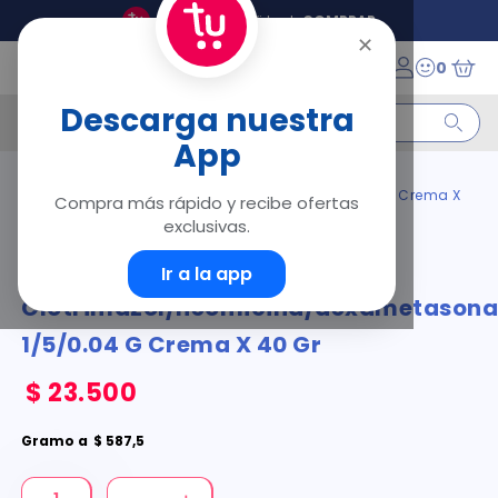
Tu Droguería Virtual
COMPRAR
✕
0
¿Qué estás buscando?
Descarga nuestra
App
Términos Más Buscados
Droguería
Dermatológicos
Dermaskin
Clotrimazol/neomicina/dexametasona 1/5/0.04 G Crema X
Compra más rápido y recibe ofertas
1
.
floratil
40 Gr
exclusivas.
2
.
acerumen
Dermaskin
3
.
marimer
Ir a la app
4
.
mounjaro
Clotrimazol/neomicina/dexametason
5
.
forz
1/5/0.04 G Crema X 40 Gr
6
.
acetaminofén
7
.
pañales
$
23
.
500
8
.
wegovy
9
.
cyclofem
Gramo
a
$
587
,
5
10
.
vitamina c