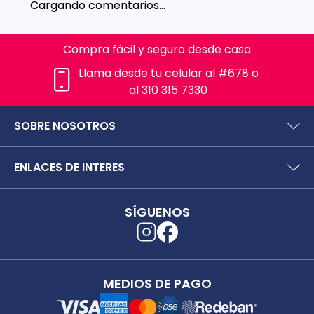
Cargando comentarios…
Compra fácil y seguro desde casa
Llama desde tu celular al #678 o
al 310 315 7330
SOBRE NOSOTROS
¿Quiénes somos?
ENLACES DE INTERES
Preguntas frecuentes
Políticas y términos de uso
SIC (Superintendencia deIndustria y Comercio).
Puntos Saludables
SÍGUENOS
Superfinanciera
Términos y condiciones puntos saludables
Trabaja con nosotros
Localizador de tiendas
Uso seguro de medicamentos
Separata digital
Rastrea tu pedido
MEDIOS DE PAGO
Secretaría de Salud de Antioquia
Unidrogas S.A.S.