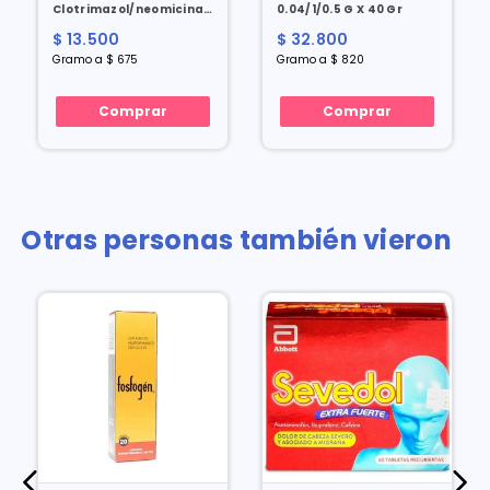
Clotrimazol/neomicina/dexametasona
0.04/1/0.5 G X 40 Gr
1/5/0.04 G Crema X 20 Gr
$ 13.500
$ 32.800
Gramo a $ 675
Gramo a $ 820
Comprar
Comprar
Otras personas también vieron