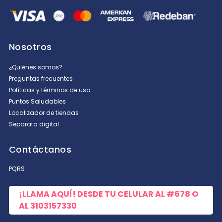
Nosotros
¿Quiénes somos?
Preguntas frecuentes
Políticas y términos de uso
Puntos Saludables
Localizador de tiendas
Separata digital
Contáctanos
PQRS
¡LLAMA AQUÍ! DESDE TU CELULAR AL
#678
O
AL
3103157330