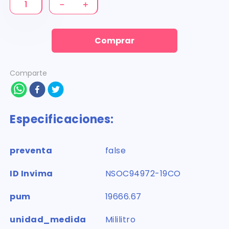
－
＋
Comprar
Comparte
Especificaciones:
preventa
false
ID Invima
NSOC94972-19CO
pum
19666.67
unidad_medida
Mililitro