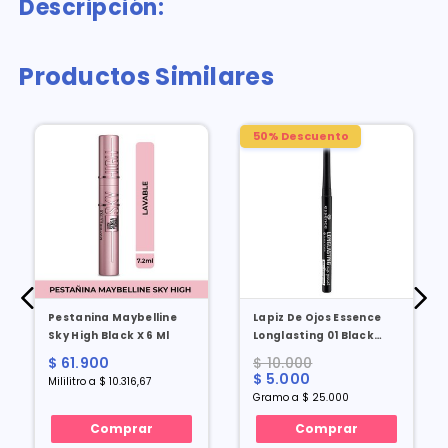
Descripción:
Productos Similares
50% Descuento
Pestanina Maybelline
Lapiz De Ojos Essence
Sky High Black X 6 Ml
Longlasting 01 Black
Fever X 0.2 Gr
$ 61.900
$ 10.000
$ 5.000
Mililitro a $ 10.316,67
Gramo a $ 25.000
Comprar
Comprar