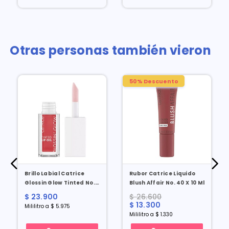
Otras personas también vieron
50% Descuento
Brillo Labial Catrice
Rubor Catrice Liquido
Glossin Glow Tinted No.
Blush Affair No. 40 X 10 Ml
20 X 4 Ml
$ 23.900
$ 26.600
$ 13.300
Mililitro a $ 5.975
Mililitro a $ 1.330