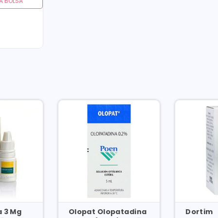
A BOLSA
 3 Mg
Olopat Olopatadina
Dortim