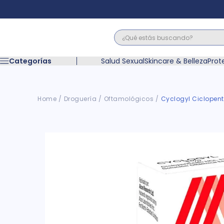
¿Qué estás buscando?
Términos M
Categorías
Salud Sexual
Skincare & Belleza
Prot
1
.
floratil
2
.
acerumen
3
.
marimer
Droguería
Oftamológicos
Cyclogyl Ciclopento
4
.
mounjaro
5
.
forz
6
.
acetaminof
7
.
pañales
8
.
wegovy
9
.
cyclofem
10
.
vitamina c