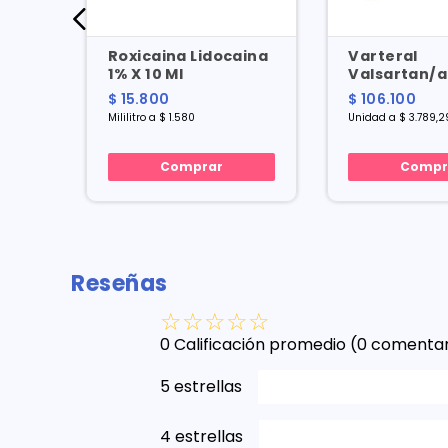
sdin
Roxicaina Lidocaina
Varteral
gic
1% X 10 Ml
Valsartan/a
 50
320/10 Mg X
$ 15.800
$ 106.100
Mililitro a $ 1.580
Unidad a $ 3.789,2
Comprar
Compr
Reseñas
☆
☆
☆
☆
☆
0 Calificación promedio
(0 comentar
5 estrellas
4 estrellas