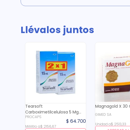
Llévalos juntos
Tearsoft
Magnagold X 30
Carboximetilcelulosa 5 Mg
GIMED SA
PROCAPS
Oftalmico X 15 Ml Pague 1
$
64
.
700
Lleve 2
Unidad
a
$
2513
,
33
Mililitro
a
$
2156
,
67