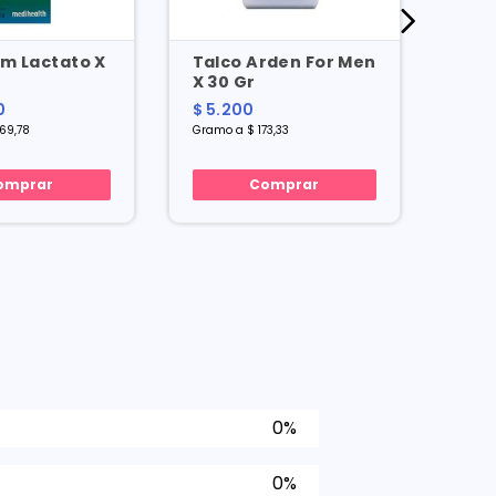
m Lactato X
Talco Arden For Men
Tal
X 30 Gr
Gr
0
$ 5.200
$ 8.
69,78
Gramo a $ 173,33
Gramo
omprar
Comprar
0%
0%