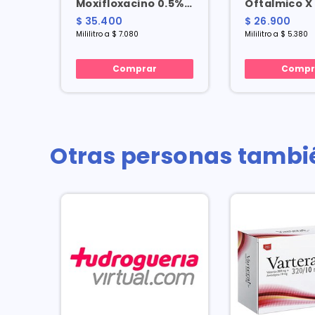
Moxifloxacino 0.5%
Oftalmico X 
Mg
Oftalmico X 5 Ml
$ 35.400
$ 26.900
Mililitro a $ 7.080
Mililitro a $ 5.380
Comprar
Compr
Otras personas tambi