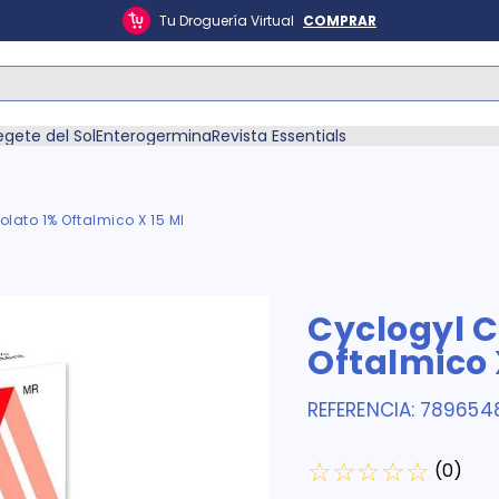
Tu Droguería Virtual
COMPRAR
ás Buscados
egete del Sol
Enterogermina
Revista Essentials
lato 1% Oftalmico X 15 Ml
én
Cyclogyl C
Oftalmico 
REFERENCIA
:
789654
☆
☆
☆
☆
☆
(
0
)