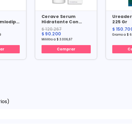
Cerave Serum
Ureader
mlodipino
Hidratante Con
225 Gr
 28 Cap
Acido Hialuronico X
$ 120.267
$ 150.70
30 Ml
$ 90.200
9
Gramo a $ 6
Mililitro a $ 3.006,67
ar
Comprar
C
ios)