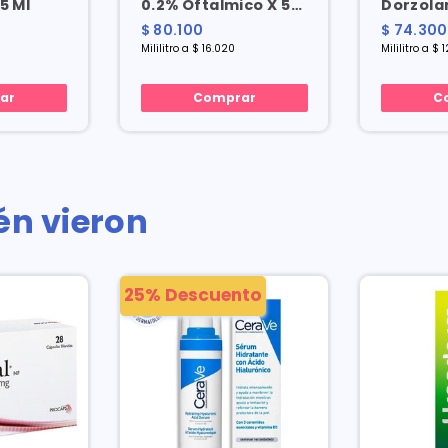
5 Ml
0.2% Oftalmico X 5
Dorzola
Ml
20mg/5
$ 80.100
$ 74.300
Oftalmic
Mililitro a $ 16.020
Mililitro a $ 
ar
Comprar
C
én vieron
25% Descuento