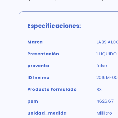
Especificaciones:
Marca
LABS ALC
Presentación
1 LIQUIDO
preventa
false
ID Invima
2016M-00
Producto Formulado
RX
pum
4626.67
unidad_medida
Mililitro