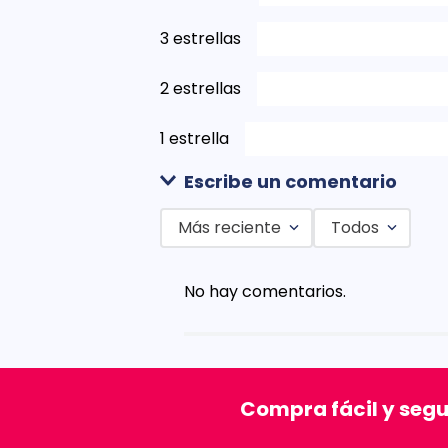
3 estrellas
2 estrellas
1 estrella
Escribe un comentario
Más reciente
Todos
Agregar comentario
No hay comentarios.
Título
Califica el producto de 1 a 5 est
Compra fácil y seg
★
★
★
★
★
Tu nombre