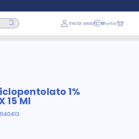
Iniciar sesión
0
Puntos
iclopentolato 1%
X 15 Ml
8140413