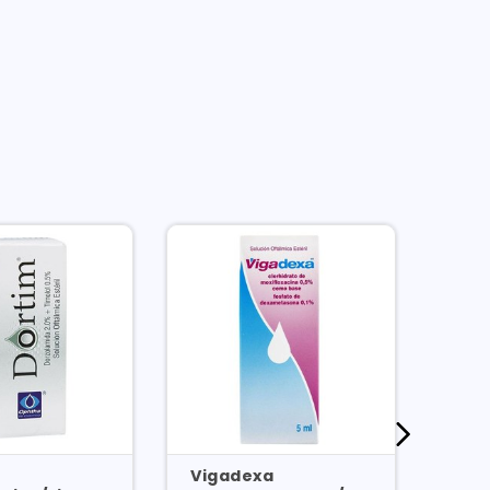
Vigadexa
Oft