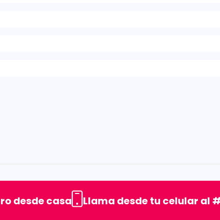
rellas
uro desde casa
Llama desde tu celular al #