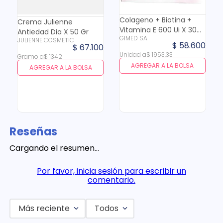
Colageno + Biotina +
Crema Julienne
Vitamina E 600 Ui X 30
Antiedad Dia X 50 Gr
GIMED SA
Cap
JULIENNE COSMETIC
$
58
.
600
$
67
.
100
Unidad
a
$
1953
,
33
Gramo
a
$
1342
AGREGAR A LA BOLSA
AGREGAR A LA BOLSA
Reseñas
Cargando el resumen…
Por favor, inicia sesión para escribir un
comentario.
Más reciente
Todos