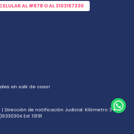
 CELULAR AL
#678
O AL
3103157330
les sin salir de casa!
 Dirección de notificación Judicial: Kilómetro 3-
)6330304 Ext 10191