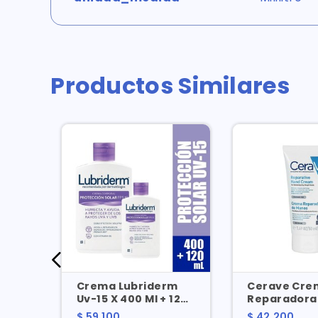
Productos Similares
rm
Crema Lubriderm
Cerave Cre
Uv-15 X 400 Ml + 120
Reparadora
Ml Precio Especial
Manos X 48 
$ 59.100
$ 42.200