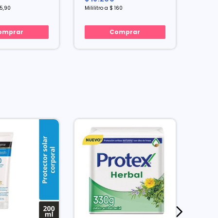
75,90
Mililitro a $ 160
Mililit
omprar
Comprar
25% 