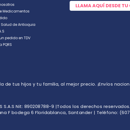
nosotros
LLAMA AQUÍ DESDE TU
de Medicamentos
dido
e Salud de Antioquia
A.S
un pedido en TDV
a PQRS
de tus hijos y tu familia, al mejor precio. ¡Envíos naciona
S.A.S Nit: 890208788-9 |Todos los derechos reservados. |
ana F bodega 6 Floridablanca, Santander | Teléfono: (607