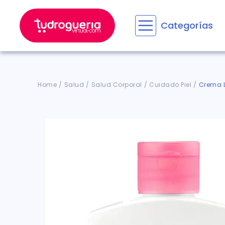
Categorías
Términos M
1
.
floratil
2
.
aceru
Salud
Salud Corporal
Cuidado Piel
Crema L
3
.
marime
4
.
mounja
5
.
forz
6
.
cyclof
7
.
pañale
8
.
acetam
9
.
wegov
10
.
ensure