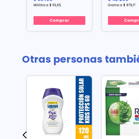
Mililitro a $ 113,65
Gramo a $ 879,17
Comprar
Compr
Otras personas tambi