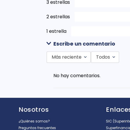
3 estrellas
2 estrellas
1 estrella
Escribe un comentario
Más reciente
Todos
Agregar comentario
No hay comentarios.
Título
Califica el producto de 1 a 5 est
Nosotros
Enlaces
★
★
★
★
★
Tu nombre
¿Quiénes somos?
SIC (Superin
Preguntas frecuentes
Superfinanci