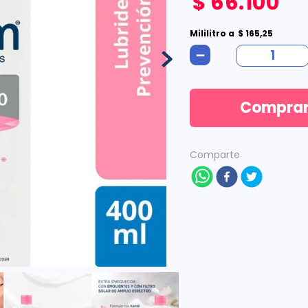
$
66
.
100
Mililitro
a
$
165
,
25
－
Compra
Comparte