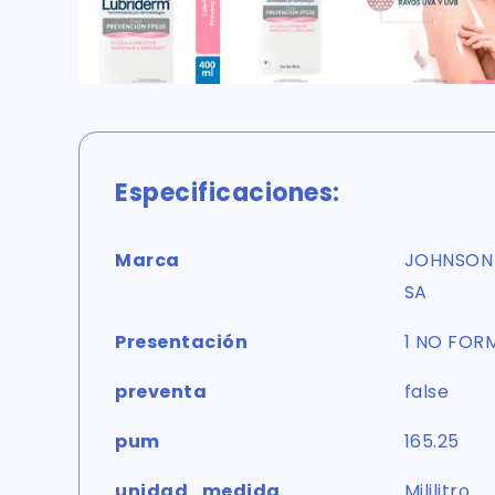
Especificaciones:
Marca
JOHNSON 
SA
Presentación
1 NO FOR
preventa
false
pum
165.25
unidad_medida
Mililitro