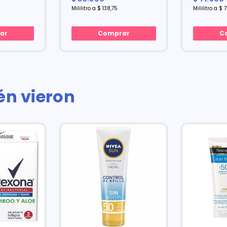
Mililitro a $ 138,75
Mililitro a $ 
ar
Comprar
C
én vieron