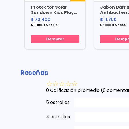
X
Protector Solar
Jabon Barr
Sundown Kids Playa
Antibacteri
Y Piscina Spf 60 X
Bamboo Y Al
$ 70.400
$ 11.700
120 Ml
Gr X 3 Und
Mililitro a $ 586,67
Unidad a $ 3.900
Comprar
Compr
Reseñas
☆
☆
☆
☆
☆
0 Calificación promedio
(0 comentar
5 estrellas
4 estrellas