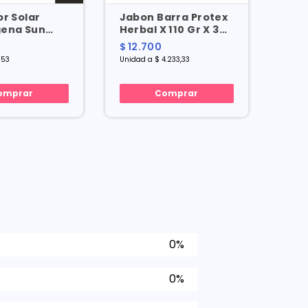
or Solar
Jabon Barra Protex
Cre
ena Sun
Herbal X 110 Gr X 3
f 50 X 200
Und
0
$ 12.700
$ 20
$ 15
553
Unidad a $ 4.233,33
Mililit
omprar
Comprar
0%
0%