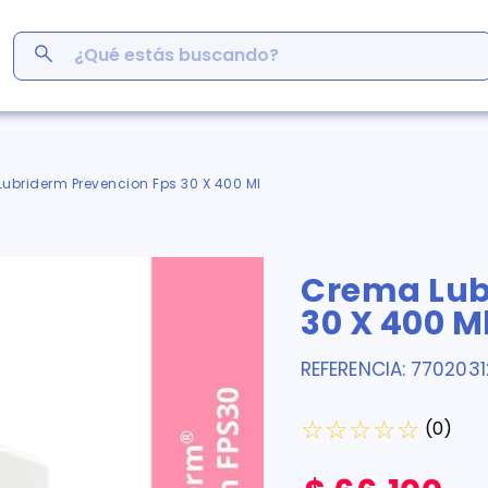
¿Qué estás buscando?
ás Buscados
men
ubriderm Prevencion Fps 30 X 400 Ml
r
ro
Crema Lub
em
s
30 X 400 M
inofén
y
REFERENCIA
:
770203
 cafe
☆
☆
☆
☆
☆
(
0
)