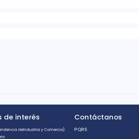
rellas
 de interés
Contáctanos
PQRS
tendencia deIndustria y Comercio).
era