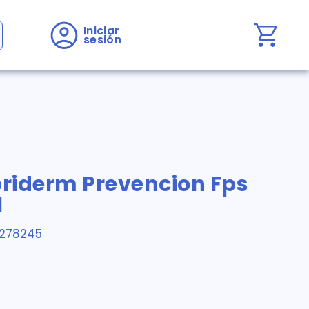
Iniciar 
sesión
riderm Prevencion Fps
l
1278245