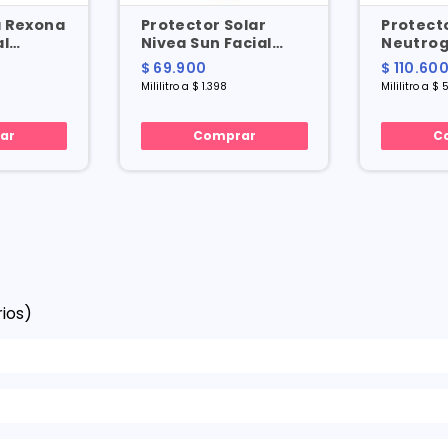
a Rexona
Protector Solar
Protect
al
Nivea Sun Facial
Neutrog
oe X 110
Control Brillo Spf 50
Fresh Sp
$ 69.900
$ 110.60
X 50 Ml
Ml
Mililitro a $ 1.398
Mililitro a $ 
ar
Comprar
C
ios)