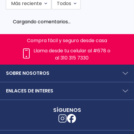
Más reciente
Todos
Cargando comentarios…
Compra fácil y seguro desde casa
Llama desde tu celular al #678 o
al 310 315 7330
SOBRE NOSOTROS
¿Quiénes somos?
ENLACES DE INTERES
Preguntas frecuentes
Políticas y términos de uso
SIC (Superintendencia deIndustria y Comercio).
Puntos Saludables
SÍGUENOS
Superfinanciera
Términos y condiciones puntos saludables
Trabaja con nosotros
Localizador de tiendas
Uso seguro de medicamentos
Separata digital
Rastrea tu pedido