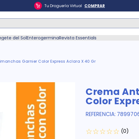
Tu Droguería Virtual
COMPRAR
ás Buscados
egete del Sol
Enterogermina
Revista Essentials
manchas Garnier Color Express Aclara X 40 Gr
én
Crema Ant
Color Expr
REFERENCIA
:
7899706
☆
☆
☆
☆
☆
(
0
)