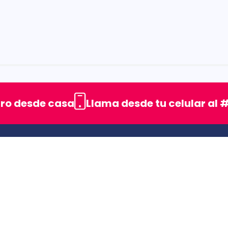
rellas
uro desde casa
Llama desde tu celular al #
ENLACES DE INTERES
SIC (Superintendencia deIndustria y Comercio).
Superfinanciera
Trabaja con nosotros
Uso seguro de medicamentos
s
Rastrea tu pedido
Secretaría de Salud de Antioquia
Unidrogas S.A.S.