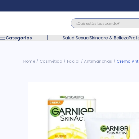
¿Qué estás buscando?
Términos M
Categorías
Salud Sexual
Skincare & Belleza
Prot
1
.
floratil
2
.
acerumen
3
.
marimer
Cosmética
Facial
Antimanchas
Crema Anti
4
.
mounjaro
5
.
forz
6
.
acetaminof
7
.
pañales
8
.
wegovy
9
.
cyclofem
10
.
vitamina c