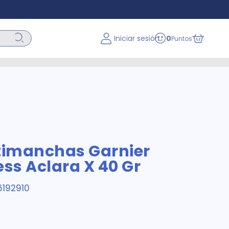
Iniciar sesión
0
Puntos
imanchas Garnier
ess Aclara X 40 Gr
192910