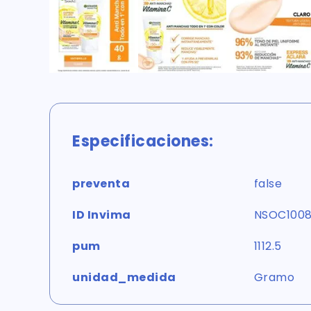
Especificaciones:
preventa
false
ID Invima
NSOC100
pum
1112.5
unidad_medida
Gramo