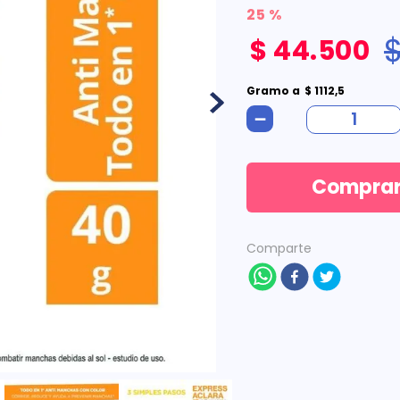
25 %
$
44
.
500
Gramo
a
$
1112
,
5
－
Compra
Comparte