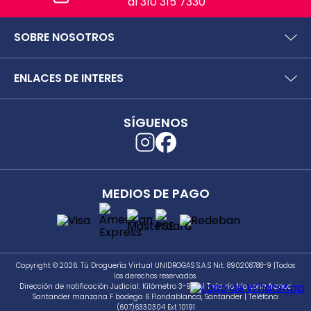
al 310 315 7330
SOBRE NOSOTROS
¿Quiénes somos?
ENLACES DE INTERES
Preguntas frecuentes
Políticas y términos de uso
SIC (Superintendencia deIndustria y Comercio).
Puntos Saludables
SÍGUENOS
Superfinanciera
Términos y condiciones puntos saludables
Trabaja con nosotros
Localizador de tiendas
Uso seguro de medicamentos
Separata digital
Rastrea tu pedido
MEDIOS DE PAGO
Secretaría de Salud de Antioquia
Unidrogas S.A.S.
Cómo hacer un pedido en TDV
Seguimiento a PQRS
Copyright © 2026. Tú Droguería Virtual UNIDROGAS S.A.S Nit: 890208788-9 |Todos
los derechos reservados.
Dirección de notificación Judicial: Kilómetro 3-981 M T vía río frío zona franca
Santander manzana F bodega 6 Floridablanca, Santander | Teléfono:
(607)6330304 Ext 10191