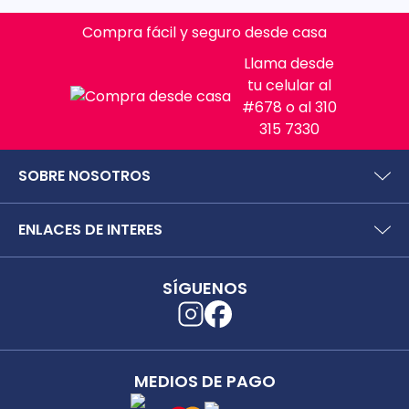
Compra fácil y seguro desde casa
Llama desde
tu celular al
#678 o al 310
315 7330
SOBRE NOSOTROS
¿Quiénes somos?
ENLACES DE INTERES
Preguntas frecuentes
Políticas y términos de uso
SIC (Superintendencia deIndustria y Comercio).
Puntos Saludables
SÍGUENOS
Superfinanciera
Términos y condiciones puntos saludables
Trabaja con nosotros
Localizador de tiendas
Uso seguro de medicamentos
Separata digital
Rastrea tu pedido
MEDIOS DE PAGO
Secretaría de Salud de Antioquia
Unidrogas S.A.S.